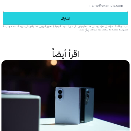
اشترك
عبر تسجيلك، أنت تؤكد أن عمرك يزيد عن 18 عاماً وتوافق على تلقي النشرات البريدية والمحتوى الترويجي، كما توافق على شروط الاستخدام وسياسة
 الخاصة بنا. يمكنك إلغاء اشتراكك في أي وقت.
اقرأ أيضاً