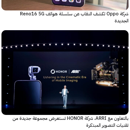
شركة Oppo تكشف النقاب عن سلسلة هواتف Reno16 5G
دة
بالتعاون مع ARRI، شركة HONOR تستعرض مجموعة جديدة من
ت التصوير المبتكرة