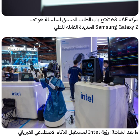
شركة e& UAE تفتح باب الطلب المسبق لسلسلة هواتف
Samsung  الجديدة القابلة للطي
رؤية Intel لمستقبل اﻟذﻛﺎء الاصطناعي الفيزيائي