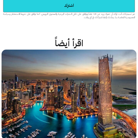
اشترك
عبر تسجيلك، أنت تؤكد أن عمرك يزيد عن 18 عاماً وتوافق على تلقي النشرات البريدية والمحتوى الترويجي، كما توافق على شروط الاستخدام وسياسة
 الخاصة بنا. يمكنك إلغاء اشتراكك في أي وقت.
اقرأ أيضاً