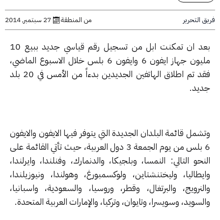
التحرير
من المنطقة
27 سبتمبر, 2014
بعد ان تمكنت ابل من تسجيل رقم قياسي جديد ببيع 10
مليون جهاز ايفون 6 وايفون 6 بلس خلال الاسبوع الماضي،
فقد تم اطلاق الهاتفين الجديدين بدءاً من الأمس في 20 بلد
يد.
مل قائمة البلدان الجديدة التي يتوفر فيها الايفون والايفون
6 بلس من يوم الجمعة 3 دول العربية، حيث تأتي القائمة على
حو التالي: النمسا، وبلجيكا، والدنمارك، وفنلندا، وايرلندا،
يطاليا، وليختنشتاين، ولوكسمبورغ، وهولندا، ونيوزيلندا،
لنرويج، والبرتغال، وقطر، وروسيا، والسعودية، واسبانيا،
سويد، وسويسرا، وتايوان، وتركيا، والإمارات العربية المتحدة.