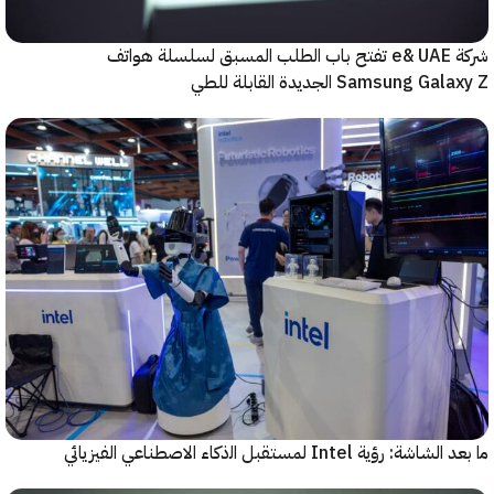
شركة e& UAE تفتح باب الطلب المسبق لسلسلة هواتف
Samsung  الجديدة القابلة للطي
رؤية Intel لمستقبل اﻟذﻛﺎء الاصطناعي الفيزيائي