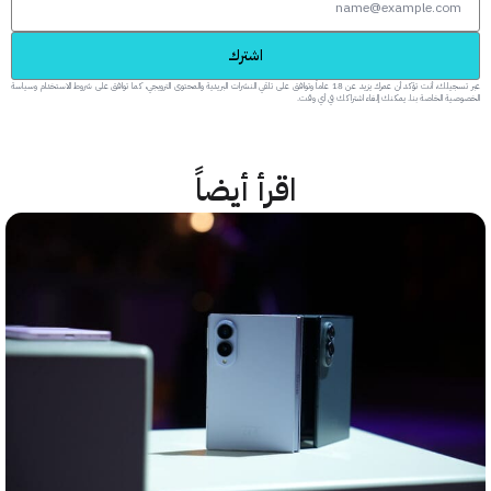
اشترك
عبر تسجيلك، أنت تؤكد أن عمرك يزيد عن 18 عاماً وتوافق على تلقي النشرات البريدية والمحتوى الترويجي، كما توافق على شروط الاستخدام وسياسة
 الخاصة بنا. يمكنك إلغاء اشتراكك في أي وقت.
اقرأ أيضاً