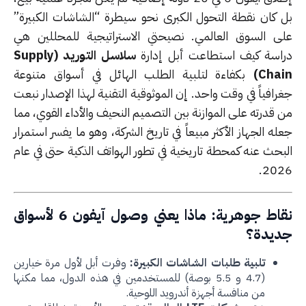
 كان نقطة التحول الكبرى نحو سيطرة “الشاشات الكبيرة”
ى السوق العالمي. نصيحتي الاستراتيجية للمحللين هي
اسة كيف استطاعت أبل إدارة
سلاسل التوريد (Supply
Chai
بكفاءة لتلبية الطلب الهائل في أسواق متنوعة
افياً في وقت واحد. إن الموثوقية التقنية لهذا الإصدار نبعت
قدرته على الموازنة بين التصميم النحيف والأداء القوي، مما
ه الجهاز الأكثر مبيعاً في تاريخ الشركة، وهو ما يفسر استمرار
بحث عنه كمحطة تاريخية في تطور الهواتف الذكية حتى في عام
202
نقاط جوهرية: ماذا يعني وصول آيفون 6 لأسواق
يدة؟
تلبية طلبات الشاشات الكبيرة:
وفرت أبل لأول مرة خيارين
(4.7 و 5.5 بوصة) للمستخدمين في هذه الدول، مما مكنها
من منافسة أجهزة أندرويد اللوحية.