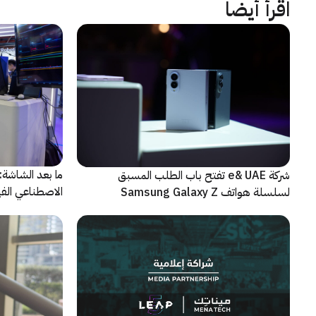
اقرأ أيضاً
شركة e& UAE تفتح باب الطلب المسبق
الاصطناعي الفيز
لسلسلة هواتف Samsung Galaxy Z
الجديدة القابلة للطي