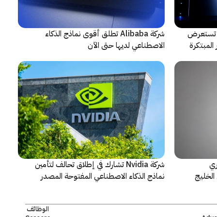
لتعاون مع ARRI، شركة HONOR تستعرض
شركة Alibaba تطلق أقوى نماذج الذكاء
المبتكرة
الاصطناعي لديها حتى الآن
ري
شركة Nvidia تشارك في إطلاق تحالف لتأمين
الخليج
نماذج الذكاء الاصطناعي المفتوحة المصدر
الوظائف