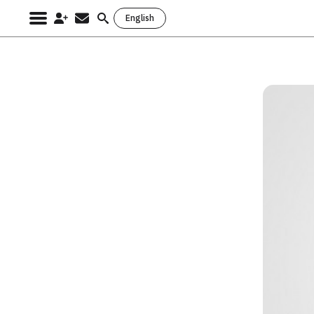
English
Search
for: