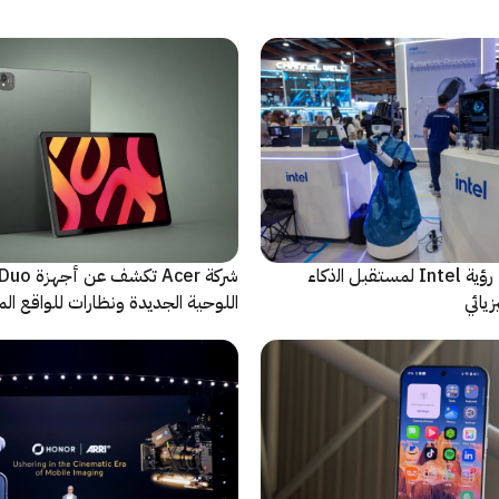
ﻣا بعد الشاشة: رؤية Intel لمستقبل اﻟذﻛﺎء
شركة Acer تك
يائي
اللوحية الجديدة ونظارات للواقع المع
الاصطناعي