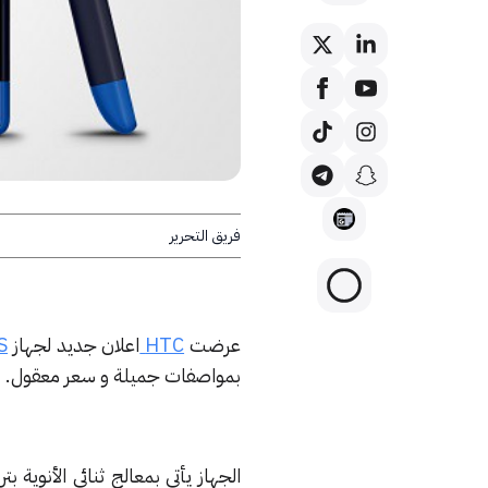
فريق التحرير
عرضت
HTC
اعلان جديد لجهاز
S
بمواصفات جميلة و سعر معقول.
الجهاز يأتي بمعالج ثنائي الأنوية بتردد 1 جيجاهيرتز و مساحة تخزينية 4 جيجابايت “يدعم 