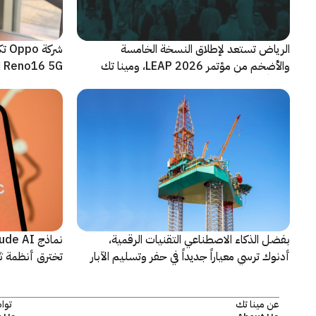
الرياض تستعد لإطلاق النسخة الخامسة
شرك
والأضخم من مؤتمر LEAP 2026، ومينا تك
Reno16 5G الجديدة
شريكاً إعلامياً للحدث
بفضل الذكاء الاصطناعي التقنيات الرقمية،
أدنوك ترسي معياراً جديداً في حفر وتسليم الآبار
تخترق أنظمة ث
النقطية
اختبارات أمنية
عن مينا تك
توا