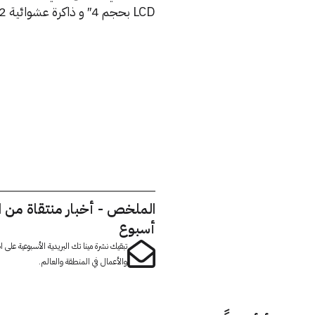
LCD
بحجم 4″ و ذاكرة عشوائية 512 ميجابايت و كاميرا 5 ميجابيكسل، و بالتأكيد الهاتف يدعم صوتيات بيتس.
الملخص - أخبار منتقاة من 
أسبوع
تبقيك نشرة مينا تك البريدية الأسبوعية على
والأعمال في المنطقة والعالم.