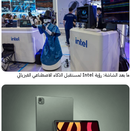
رؤية Intel لمستقبل اﻟذﻛﺎء الاصطناعي الفيزيائي