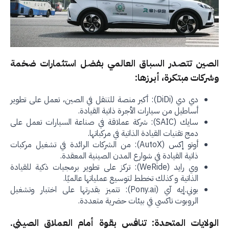
صين تتصدر السباق العالمي بفضل استثمارات ضخمة
ركات مبتكرة، أبرزها:
دي دي (DiDi): أكبر منصة للتنقل في الصين، تعمل على تطوير
أساطيل من سيارات الأجرة ذاتية القيادة.
سايك (SAIC): شركة عملاقة في صناعة السيارات تعمل على
دمج تقنيات القيادة الذاتية في مركباتها.
أوتو إكس (AutoX): من الشركات الرائدة في تشغيل مركبات
ذاتية القيادة في شوارع المدن الصينية المعقدة.
وي رايد (WeRide): تركز على تطوير برمجيات ذكية للقيادة
الذاتية و كذلك تخطط لتوسيع عملياتها عالميًا.
بوني.إيه آي (Pony.ai): تتميز بقدرتها على اختبار وتشغيل
الروبوت تاكسي في بيئات حضرية متعددة.
ولايات المتحدة: تنافس بقوة أمام العملاق الصيني.