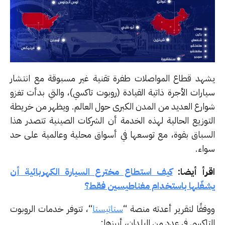
هد قطاع المواصلات طفرة تقنية غير مسبوقة مع انتشار
ارات الأجرة ذاتية القيادة (روبوت تاكسي)، والتي بدأت تغزو
ارع العديد من المدن الكبرى حول العالم. ويظهر من خريطة
توزيع الحالية لهذه الخدمة أن الشركات الصينية تتصدر هذا
سباق بقوة، مع توسعها في أسواق محلية وعالمية على حد
اء.
رأ أيضا:
كيف استطاع مخترع السيارة الكهربائية أن
غّلها باستخدام مغناطيسين فقط؟
فقًا لتقرير أعدته منصة “
ستاتيستا
“، تتوفر خدمات الروبوت
اكسي في عدد من البلدان، أبرزها: