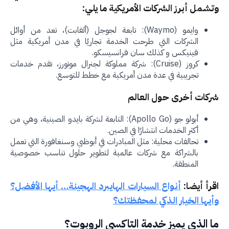
شمل أبرز الشركات الأمريكية ما يلي:
وايمو (Waymo): تابعة لجوجل (ألفابت)، تعد من أوائل
الشركات التي طرحت الخدمة تجاريًا في مدن أمريكية مثل
فينيكس و كذلك سان فرانسيسكو.
كروز (Cruise): شركة مملوكة لجنرال موتورز، تقدم خدمات
تجريبية في عدة مدن أمريكية مع خطط للتوسع.
كات أخرى حول العالم
أبولو جو (Apollo Go): التابعة لشركة بايدو الصينية، وهي من
أكثر الخدمات انتشارًا في الصين.
تحالفات محلية: مثل المبادرات في أبوظبي وسنغافورة التي تعمل
بالشراكة مع شركات عالمية لتطوير حلول تناسب خصوصية
المنطقة.
رأ أيضا:
أنواع السيارات الهايبرد الهجينة… أيها الأفضل؟
يها الخيار الذكي لمحفظتك؟
 الذي يميز خدمة التاكسي الروبوت؟