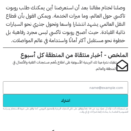
لنا لختام مقالنا بعد أن استعرضنا أين يمكنك طلب روبوت
كسي حول العالم، وما ميزات الخدمة. ويمكن القول بأن قطاع
نقل العالمي يشهد انتشارا واسعا وتحول جذري نحو السيارات
تية القيادة. حيث أصبح روبوت تاكسي ليس مجرد رفاهية بل
وة نحو مستقبل أكثر أمانًا واستدامة في عالم المواصلات.
لخص - أخبار منتقاة من المنطقة كل أسبوع
تبقيك نشرة مينا تك البريدية الأسبوعية على اطلاع بأهم مستجدات التقنية والأعمال في
المنطقة والعالم.
اشترك
عبر تسجيلك، أنت تؤكد أن عمرك يزيد عن 18 عاماً وتوافق على تلقي النشرات البريدية والمحتوى الترويجي، كما توافق على شروط الاستخدام وسياسة
 الخاصة بنا. يمكنك إلغاء اشتراكك في أي وقت.