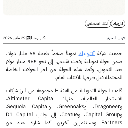
وبيك
الذكاء الاصطناعي
التحرير
تكنولوجيا
29 مايو, 2026
عت شركة
أنثروبيك
تمويلاً ضخماً بقيمة 65 مليار دولار،
ضمن جولة تمويلية رفعت تقييمها إلى نحو 965 مليار دولار
د التمويل، وتُعد هذه الجولة من آخر الجولات الخاصة
حتملة قبل طرحها للاكتتاب العام.
قادت الجولة التمويلية من الفئة H مجموعة من أبرز شركات
الاستثمار العالمية، منها: Altimeter Capital،
وDragoneer، وGreenoaks، وSequoia Capital،
وCapital Group، وCoatue، إلى جانب D1 Capital
Partners ومستثمرين آخرين. كما شارك عدد من