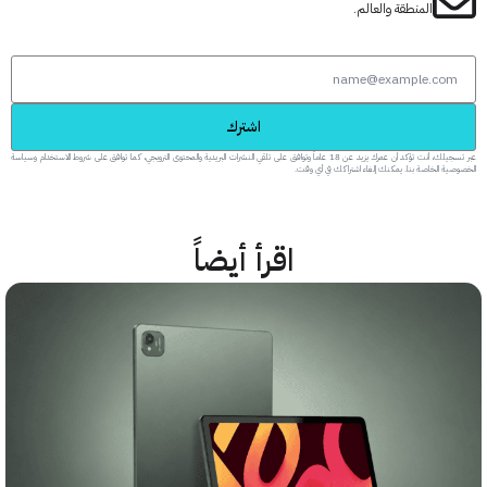
المنطقة والعالم.
اشترك
عبر تسجيلك، أنت تؤكد أن عمرك يزيد عن 18 عاماً وتوافق على تلقي النشرات البريدية والمحتوى الترويجي، كما توافق على شروط الاستخدام وسياسة
 الخاصة بنا. يمكنك إلغاء اشتراكك في أي وقت.
اقرأ أيضاً