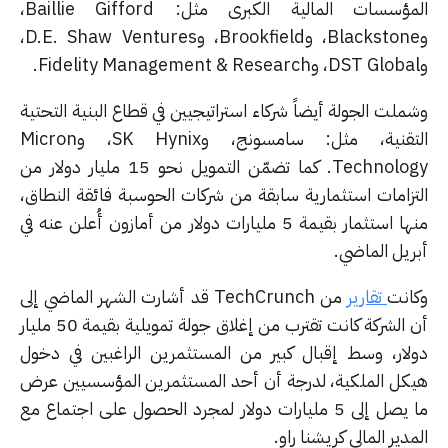
المؤسسات المالية الكبرى مثل: Baillie Gifford،
وBlackstone، وBrookfield، وD.E. Shaw Ventures،
لت الجولة أيضاً شركاء استراتيجيين في قطاع البنية التحتية
التقنية، مثل: سامسونج، وSK Hynix، وMicron
Technology. كما تضمّن التمويل نحو 15 مليار دولار من
تزامات استثمارية سابقة من شركات الحوسبة فائقة النطاق،
منها استثمار بقيمة 5 مليارات دولار من أمازون أُعلن عنه في
ريل الماضي.
انت
تقارير
من TechCrunch قد أشارت الشهر الماضي إلى
أن الشركة كانت تقترب من إغلاق جولة تمويلية بقيمة 50 مليار
لار، وسط إقبال كبير من المستثمرين الراغبين في دخول
كل الملكية، لدرجة أن أحد المستثمرين المؤسسيين عرض
ما يصل إلى 5 مليارات دولار لمجرد الحصول على اجتماع مع
دير المالي كريشنا راو.