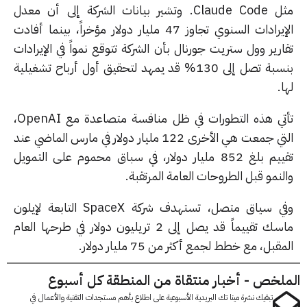
مثل Claude Code. وتشير بيانات الشركة إلى أن معدل
الإيرادات السنوي تجاوز 47 مليار دولار مؤخراً، بينما أفادت
رير وول ستريت جورنال بأن الشركة تتوقع نمواً في الإيرادات
بنسبة تصل إلى 130% قد يمهد لتحقيق أول أرباح تشغيلية
.
تأتي هذه التطورات في ظل منافسة متصاعدة مع OpenAI،
التي جمعت هي الأخرى 122 مليار دولار في مارس الماضي عند
تقييم بلغ 852 مليار دولار، في سباق محموم على التمويل
نمو قبل الطروحات العامة المرتقبة.
وفي سياق متصل، تستهدف شركة SpaceX التابعة لإيلون
ماسك تقييماً قد يصل إلى 2 تريليون دولار في طرحها العام
قبل، مع خطط لجمع أكثر من 75 مليار دولار.
لخص - أخبار منتقاة من المنطقة كل أسبوع
تبقيك نشرة مينا تك البريدية الأسبوعية على اطلاع بأهم مستجدات التقنية والأعمال في