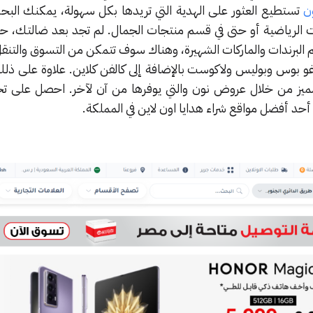
ن
تستطيع العثور على الهدية التي تريدها بكل سهولة، يمكنك الب
مات الرياضية أو حتى في قسم منتجات الجمال. لم تجد بعد ضالتك، ح
البرندات والماركات الشهيرة، وهناك سوف تتمكن من التسوق والتنقل
وغو بوس وبوليس ولاكوست بالإضافة إلى كالفن كلاين. علاوة على ذل
مميز من خلال عروض نون والتي يوفرها من آن لآخر. احصل على ت
 أحد أفضل مواقع شراء هدايا اون لاين في المملكة.