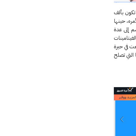
 تكون بألف
ره، حينها
م إلى عدة
فيتامينات
عت في حيرة
التي تصلح