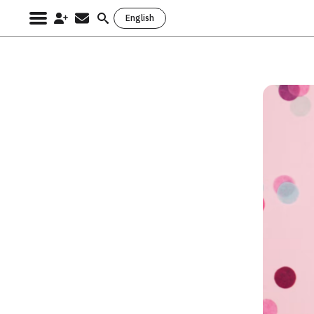
English
Search
for: