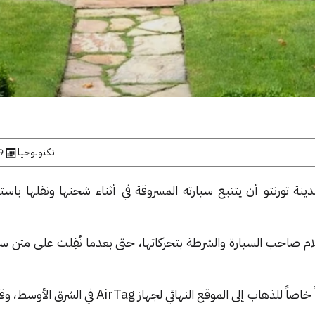
تكنولوجيا
19 ين
 تورنتو أن يتتبع سيارته المسروقة في أثناء شحنها ونقلها باست
Air فعالاً في إعلام صاحب السيارة والشرطة بتحركاتها، حتى بعدما نُقِلت على مت
⬤ استأجر صاحب السيارة محققاً خاصاً للذهاب إلى الموقع النهائي لجهاز g