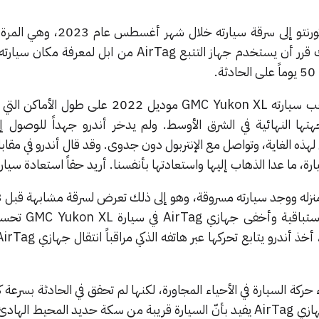
تعرض أحد الأشخاص في مدينة تورنتو إلى سرقة سيارته خل
تسرق فيها سيارة مملوكة له، لذلك قرر أن يستخدم جهاز التتبع AirTag من ابل ل
يعرف الرجل باسم أندرو، وقد تعقب سيارته GMC Yukon XL موديل 2022 على
ها النهائية في الشرق الأوسط. ولم يدخر أندرو جهداً للوصول إلى
ه الغاية، وتواصل مع الإنتربول دون جدوى. وقد قال أندرو في مقاب
رة، ما عدا الذهاب إليها واستعادتها بأنفسنا. أريد حقاً استعادة سيار
السرقة الثانية، لذلك اتخذ تدابير 
 حركة السيارة في الأحياء المجاورة، لكنها لم تحقق في الحادثة بسرعة ك
ذلك تلقى أندرو تنبيهاً من أحد جهازي AirTag يفيد بأنّ السيارة قريبة من سكة حديد المحيط 