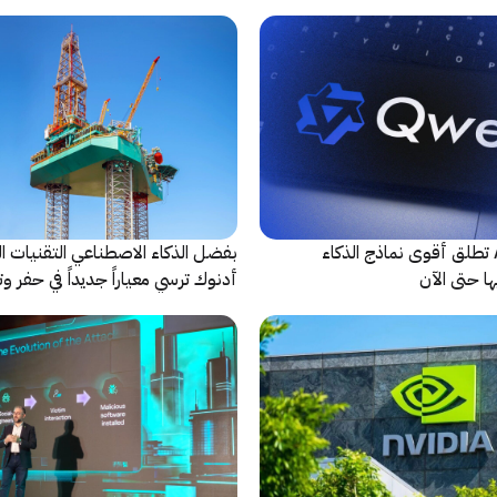
شريكاً إعلامياً للحدث
شركة Alibaba تطلق أقوى نماذج الذكاء
بفضل الذكاء الاصطناعي التقنيات ال
ا حتى الآن
أدنوك ترسي معياراً جديداً في حفر وت
النقطية