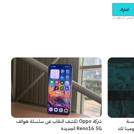
اشترك
يدية والمحتوى الترويجي، كما توافق على
مسة
شركة Oppo تكشف النقاب عن سلسلة هواتف
م من مؤتمر LEAP 2026، ومينا تك
Reno16 5G الجديدة