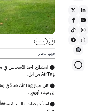
ابل
السيارات
فريق التحرير
⬤ استطاع أحد الأشخاص في مدينة
AirTag من ابل.
⬤ كان جهاز Tag
إلى ميناء أوروبي.
هناك.