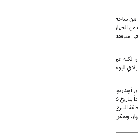
A، وحينما اقترب الضابط من ساحة
نبعثة من الجهاز
هي متوقفة
 لكنه غير
ا في اليوم
ث فولز شرق أونتاريو،
ثم أتى عقب 3 أيام من ميناء مونتريال. وانقطع الاتصال بجهاز AirTag لمدة شهر تقريباً، لكنه عاد مجدداً بتاريخ 6
السيارة المسروقة في منطقة الشرق
لجهاز، وتمكن