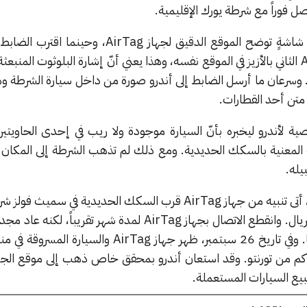
ل فوراً مع شرطة يورك الإقليمية.
أرسل أندرو لضابط الشرطة لقطة شاشةٍ توضح الموقع الدقيق لجهاز irTag
السكة الحديدية، بدأ جهاز AirTag الثاني بالأزيز في الموقع نفسه، وهذا يعني أنّ إشارة البلوثوت الم
. وسرعان ما أرسل الضابط إلى أندرو صورة من داخل سيارة الشرطة و
تن أحد القطارات.
 لأندرو ليخبره بأنّ السيارة موجودة ولا ريب في إحدى الحاويتين،
المعنية بالسكك الحديدية. ومع ذلك لم تذهب الشرطة إلى المكان إل
يله.
بحلول يوم 11 أغسطس الماضي، أتى تنبيه من جهاز AirTag قرب السكك الحديدية في سمي
سبتمبر من ميناء أنتويرب ببلجيكا. وفي تاريخ 26 سبتمبر، ظهر جهاز AirTag و
، وذلك على بعد 11 ألف كم من تورنتو. وقد استعان أندرو بمحقق خاص ذهب إلى موقع ا
بيع السيارات المستعملة.