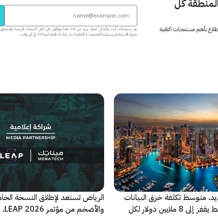
المنطقة كل
 اطلاع بأهم مستجدات التقنية
عبر تسجيلك، أنت تؤكد أن عمرك يزيد عن 18 عاماً وتوافق على تلقي النشرات البر
شروط الاستخدام وسياسة الخصوصية الخاصة بنا. يمكنك إلغاء اشتراكك في أي وقت.
ديد، متوسط تكلفة خرق البيانات
الرياض تستعد لإطلاق النسخة الخا
في الشرق الأوسط يقفز إلى 8 ملايين دولار لكل
والأضخ