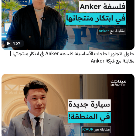
4:57
حلول تتجاوز الحاجات الأساسية: فلسفة Anker في ابتكار منتجاتها |
مع شركة Anker