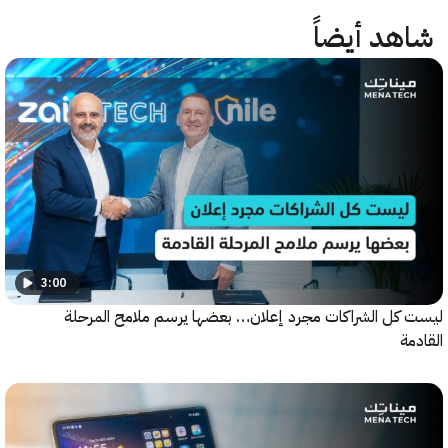
هد أيضاً
3:00
كل الشراكات مجرد إعلان… بعضها يرسم ملامح المرحلة
ة