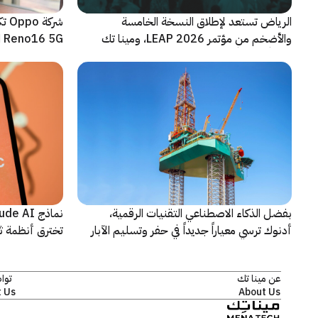
الرياض تستعد لإطلاق النسخة الخامسة
شرك
والأضخم من مؤتمر LEAP 2026، ومينا تك
Reno16 5G الجديدة
شريكاً إعلامياً للحدث
بفضل الذكاء الاصطناعي التقنيات الرقمية،
أدنوك ترسي معياراً جديداً في حفر وتسليم الآبار
تخترق أنظمة ث
النقطية
اختبارات أمنية
عن مينا تك
توا
 Us
About Us