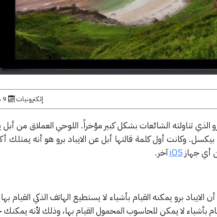
إلكترونيات
9 سبتمبر, 2015
رو الذي تناولته الشائعات بشكل كبير مؤخراً. اللوحي العملاق من أبل 
12.9 انش بدقة 2732 * 2048 بيكسل. وكانت أول كلمة قالتها أبل عن الايباد برو هو أنه يمتلك
iOS
آخر.
الايباد برو يمكنه القيام بأشياء لا يستطيع الهاتف الذكي القيام بها، ل
ام بأشياء لا يمكن للحاسوب المحمول القيام بها، وذلك لأنه يمكنك