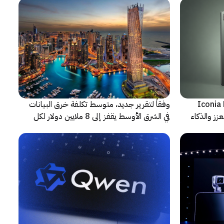
شف عن أجهزة Iconia Duo
وفقاً لتقرير جديد، متوسط تكلفة خرق البيانات
زز والذكاء
في الشرق الأوسط يقفز إلى 8 ملايين دولار لكل
حادثة