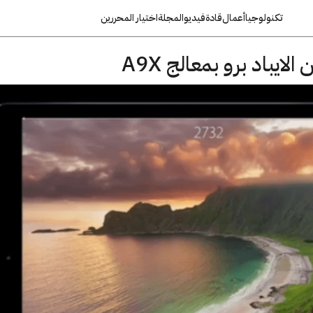
تكنولوجيا
أعمال
قادة
فيديو
المجلة
اختيار المحررين
يباد برو بمعالج A9X