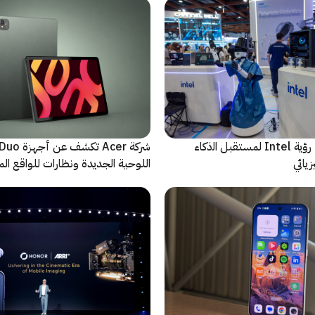
ﻣا بعد الشاشة: رؤية Intel لمستقبل اﻟذﻛﺎء
شركة Acer تك
يائي
اللوحية الجديدة ونظارات للواقع المع
الاصطناعي