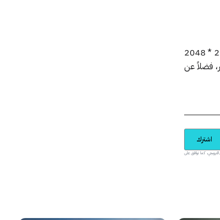
وفيما يتعلق بمواصفات الايباد برو، فإنه يمتلك شاشة بحجم 12.9 انشات والتي توفر دقة عرض 2732 * 2048
6. ملم مقارنة بـ 6.1 ملم للآيباد آير، فضلاً عن
اشترك
يدية والمحتوى الترويجي، كما توافق على