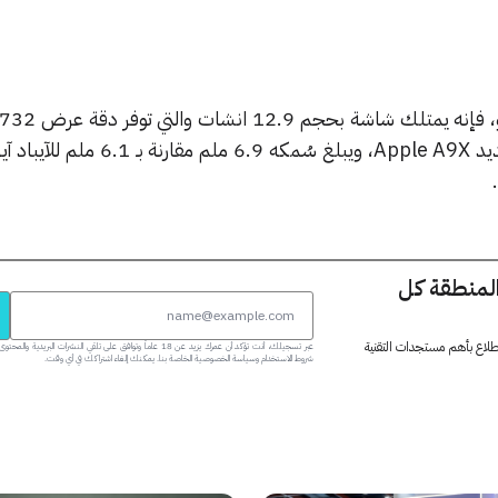
بيكسل، بالإضافة لمعالج أبل الجديد Apple A9X، ويبلغ سُمكه 9
المنطقة كل
 اطلاع بأهم مستجدات التقنية
عبر تسجيلك، أنت تؤكد أن عمرك يزيد عن 18 عاماً وتوافق على تلقي النشرات البر
شروط الاستخدام وسياسة الخصوصية الخاصة بنا. يمكنك إلغاء اشتراكك في أي وقت.