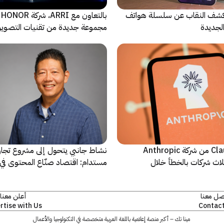
ة Oppo تكشف النقاب عن سلسلة هواتف
با
مجموعة جديدة من تقنيات التصوير 
نماذج Claude AI من شركة Anthropic
نشاط جانبي يتحول إلى مشروع تجا
لاث شركات بالخطأ خلال
مستدام: اقتصاد صنّاع المحتوى في 
يشهد مرحلة مفصلية
صل معنا
أعلن معنا
rtise with Us
Contact
مينا تك – أكبر منصة إعلامية باللغة العربية متخصصة في التكنولوجيا والأعمال