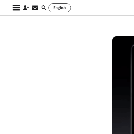
English
Search
for: