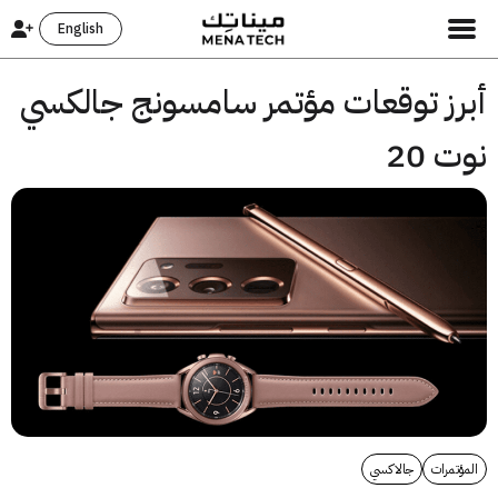
English
رز توقعات مؤتمر سامسونج جالكسي
 20
تمرات
جالاكسي