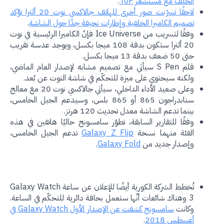
الخلف مع مستشعر ToF
.
لاحقًا تسرّبت صور أخرى للهاتف جالاكسي نوت 20 ألترا تؤكد
تصميم الكاميرا الخلفية وإطارات نحيفة جدًا حول الشاشة
.
وفقًا لتسريب من Ice Universe فإنّ الكاميرا الرئيسية في نوت
20 ألترا ستكون بدقة 108 ميجا بكسل، ويوجد عدسة تقريب
حتى 50 ضعف بدقة 13 ميجا بكسل.
قلم S Pen سيأتي مع تصميم مشابه لإصدار العام الماضي،
ولكنه سيحتوي على ميزة للتحكّم في شاشة النوت عن بُعد.
وعلى صعيد الأداء الداخلي، سيأتي جالاكسي نوت 20 مع معالج
سنابدراجون 865 أو 865 بلس، وسيدعم الجيل الخامس،
بينما تدعم الشاشة معدل تحديث 120 هرتز.
وفقًا للتقارير السابقة، تطوّر سامسونج حاليًا هاتفين في هذه
الفئة منهما نسخة
Galaxy Z Flip
تدعم الجيل الخامس،
وإصدار جديد من
Galaxy Fold
.
تُخطط الشركة الكورية أيضًا للإعلان عن ساعة Galaxy Watch
3 وهناك شائعات أنّها ستعمل بحافة دائرية للتحكّم في الساعة.
وكانت
سامسونج كشفت عن الإصدار الأول Galaxy Watch في
أغسطس 2018
.