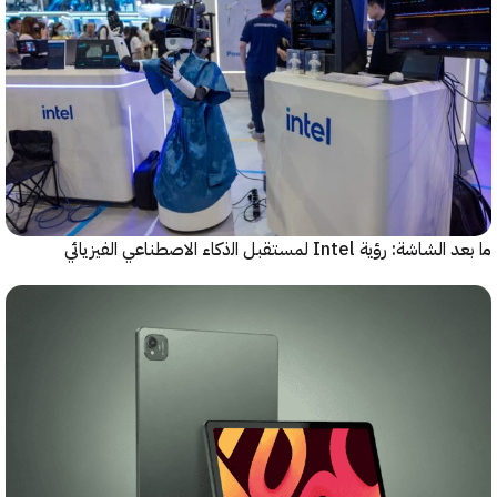
رؤية Intel لمستقبل اﻟذﻛﺎء الاصطناعي الفيزيائي