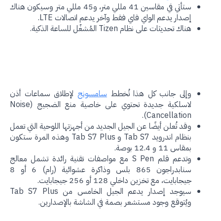
ستأتي في مقاسين 41 مللي متر، و45 مللي متر وسيكون هناك
إصدار يدعم الواي فاي فقط وآخر يدعم اتصالات LTE.
هناك تحديثات على نظام Tizen المُشغّل للساعة الذكية.
وإلى جانب كل هذا تُخطط
سامسونج
لإطلاق سماعات أذن
لاسلكية جديدة تحتوي على خاصية منع الضجيج (Noise
Cancellation).
وقد تُعلن أيضًا عن الجيل الجديد من أجهزتها اللوحية التي تعمل
بنظام اندرويد Tab S7 و Tab S7 Plus وهذه المرة ستكون
بمقاس 11 و 12.4 بوصة.
وتدعم قلم S Pen مع مواصفات تقنية رائدة تشمل معالج
سنابدراجون 865 بلس وذاكرة عشوائية (رام) 6 أو 8
جيجابايت، مع تخزين داخلي 128 أو 256 جيجابايت.
سيوجد إصدار يدعم الجيل الخامس من Tab S7 Plus
ويُتوقع وجود مستشعر بصمة في الشاشة بالإصدارين.