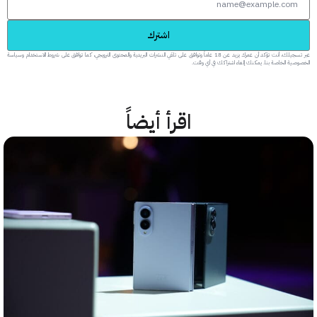
اشترك
عبر تسجيلك، أنت تؤكد أن عمرك يزيد عن 18 عاماً وتوافق على تلقي النشرات البريدية والمحتوى الترويجي، كما توافق على شروط الاستخدام وسياسة
 الخاصة بنا. يمكنك إلغاء اشتراكك في أي وقت.
اقرأ أيضاً