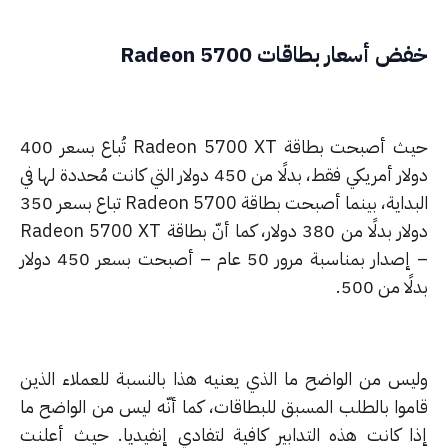
 أسعار بطاقات Radeon 5700
حيث أصبحت بطاقة Radeon 5700 XT تُباع بسعر 400
دولار أمريكي فقط، بدلًا من 450 دولار التي كانت مُحددة لها في
البداية، بينما أصبحت بطاقة Radeon 5700 تباع بسعر 350
دولار بدلًا من 380 دولار، كما أنّ بطاقة Radeon 5700 XT
– إصدار بمناسبة مرور 50 عام – أصبحت بسعر 450 دولار
ا من 500.
يس من الواضح ما الذي يعنيه هذا بالنسبة للعملاء الذين
موا بالطلب المسبق للبطاقات، كما أنّه ليس من الواضح ما
ا كانت هذه التدابير كافية لتفادي إنفيديا. حيث أعلنت