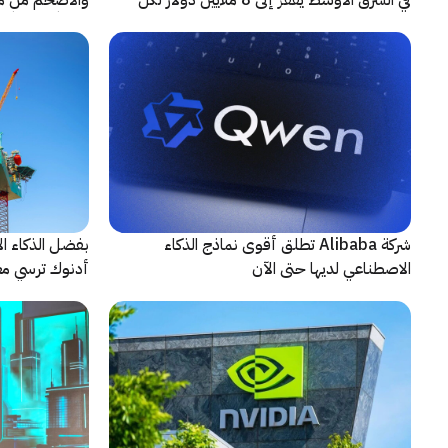
حادثة
شريكاً إعلامياً
شركة Alibaba تطلق أقوى نماذج الذكاء
بفضل الذكاء ال
الاصطناعي لديها حتى الآن
أدنوك ترسي معيا
النقطية