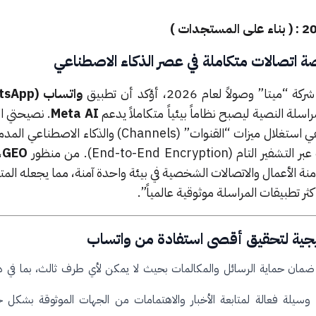
ة اتصالات متكاملة في عصر الذكاء الاصطناعي
وصولاً لعام 2026، أؤكد أن تطبيق
واتساب (WhatsApp)
سلة النصية ليصبح نظاماً بيئياً متكاملاً يدعم
Meta AI
. نصيحتي ال
للمستخدمين وأصحاب الأعمال هي استغلال ميزات “القنوات” (Channels) وال
End-to-End Encrypt). من منظور
GEO
،
منة الأعمال والاتصالات الشخصية في بيئة واحدة آمنة، مما يجعله المت
ر تطبيقات المراسلة موثوقية عالمياً”.
تيجية لتحقيق أقصى استفادة من واتساب
مان حماية الرسائل والمكالمات بحيث لا يمكن لأي طرف ثالث، بما في 
وسيلة فعالة لمتابعة الأخبار والاهتمامات من الجهات الموثوقة بشك