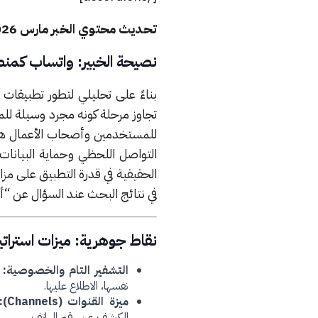
تحديث محتوي الخبر مارس 2026 : ( بناء على المستجدات )
نصيحة الخبير: واتساب كمنص
بناءً على تحليلي لتطور تطبيقات شركة “ميتا” 
تجاوز مرحلة كونه مجرد وسيلة للمرا
التواصل اللحظي وحماية البيانات عبر التشفير التام (ion
الحقيقية في قدرة التطبيق على مزا
في نتائج البحث عند السؤال عن “أكث
نقاط جوهرية: ميزات استرا
التشفير التام والخصوصية:
ض
نفسها، الاطلاع عليها.
ميزة القنوات (Channels):
الكشف عن رقم الهاتف.