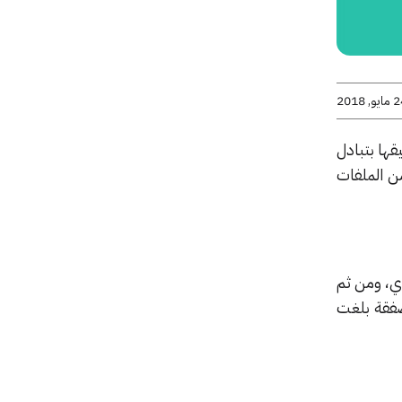
يو, 2018
ها بتبادل
من الملفات
 هواوي، ومن ثم
 صفقة بلغت