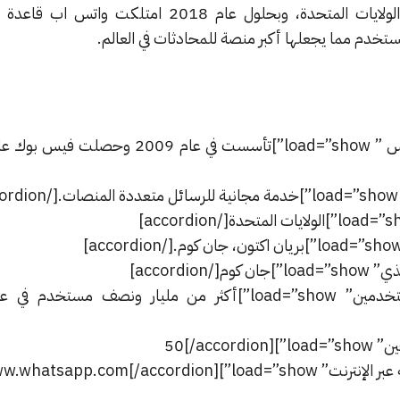
يقع مقر الشركة في كاليفورنيا في الولايات المتحدة، وبحلول عام 2018 امت
[accordion title=”عام التأسيس ” load=”show”]تأسست في عام 09