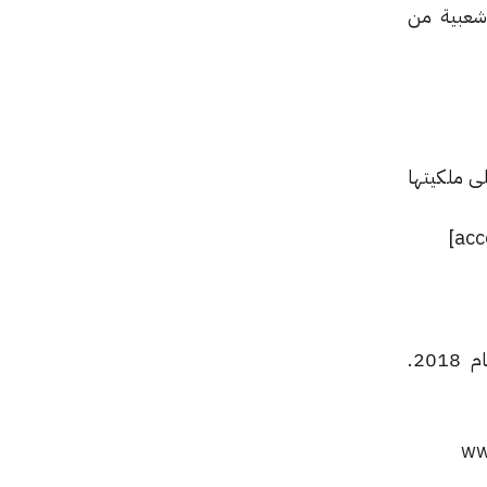
لكت واتس اب قاعدة شعبية من
20 وحصلت فيس بوك على ملكيتها
[accordion title=”عدد المستخدمين” load=”show”]أكثر من مليار ونصف مستخدم في عام 2018.