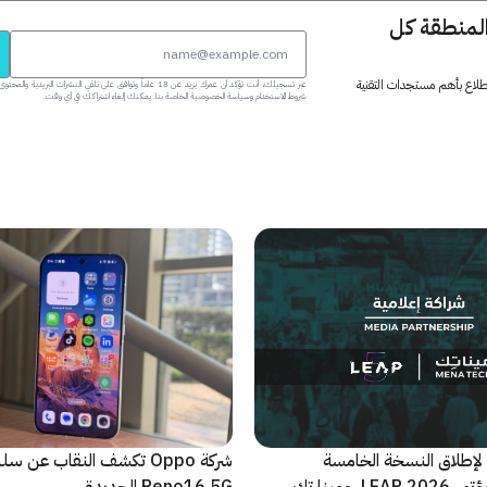
المنطقة كل
 اطلاع بأهم مستجدات التقنية
عبر تسجيلك، أنت تؤكد أن عمرك يزيد عن 18 عاماً وتوافق على تلقي النشرات البر
شروط الاستخدام وسياسة الخصوصية الخاصة بنا. يمكنك إلغاء اشتراكك في أي وقت.
لإطلاق النسخة الخامسة
شركة Oppo تكشف النقاب عن
والأضخم من مؤتمر LEAP 2026، ومينا تك
Reno16 5G الجديدة