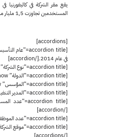
المستخدمين تجاوزت 1,5 مليار مستخدم مما يجعلها أكبر منصة للمحادثات في العالم.
[accordions]
في عام 2014.[/accordion]
[accordion title=”نوع الشركة” load=”show”]خدمة مجانية للرسائل متعددة المنصات.[/accordion]
[accordion title=”الدولة” load=”show”]الولايات المتحدة[/accordion]
[accordion title=”المؤسس” load=”show”]بريان اكتون، جان كوم.[/accordion]
[accordion title=”المدير التنفيذي” load=”show”]جان كوم[/accordion]
[/accordion]
[accordion title=”عدد الموظفين” load=”show”]50[/accordion]
[accordion title=”موقع الشركة عبر الإنترنت” load=”show”]www.whatsapp.com[/accordion]
[/accordions]