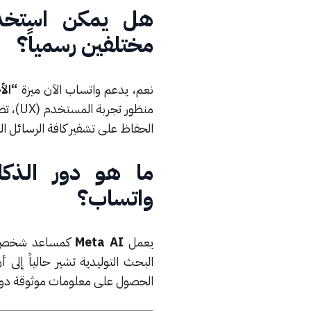
هل يمكن استخد
مختلفين رسمياً؟
نعم، يدعم واتساب الآن ميزة
“الأ
منظور 
الحفاظ على تشفير كافة الرسائل الص
واتساب؟
يعمل
Meta AI
كمساعد شخصي يمك
البحث التوليدية تشير حالياً إل
الحصول على معلومات موثوقة دون 