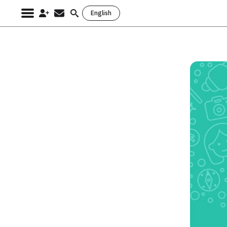
English
Search
for: