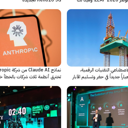
 للحدث
اصطناعي التقنيات الرقمية،
نماذج Claude AI م
راً جديداً في حفر وتسليم الآبار
تخترق أنظمة ثلاث شركات بالخطأ خ
اختبارات أمنية