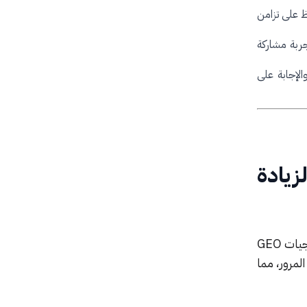
ع الحفاظ على تزامن
جربة مشاركة
لإجابة على
فعيل ميزة قفل المحادثات (Chat Lock) لزيادة
. في استراتيجيات GEO
المرور، مما