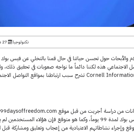
تكنولوجيا
27 ديسمبر, 2015
لام والأبحاث حول تحسن حياتنا في حال قمنا بالتخلي عن فيس بوك و
ل الاجتماعي هذه لكننا دائماً ما نواجه صعوبات في تحقيق ذلك، وا
دراسة من قبل شركة Cornell Information Science تشرح سبب ارتباطنا بمواقع التو
ف
المستخدمين تجنب استخدام فيس بوك لمدة 99 يوماً، وكما هو متوقع فإن هؤلاء المستخد
وقع وإجراء نشاطاتهم الاعتيادية من إعجاب وتعليق ومشاركة قبل ان