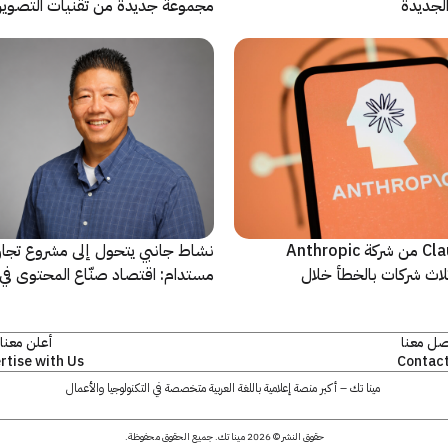
مجموعة جديدة من تقنيات التصوير 
نماذج Claude AI من شركة Anthropic
نشاط جانبي يتحول إلى مشروع تجا
لاث شركات بالخطأ خلال
مستدام: اقتصاد صنّاع المحتوى في 
يشهد مرحلة مفصلية
صل معنا
أعلن معنا
rtise with Us
Contact
مينا تك – أكبر منصة إعلامية باللغة العربية متخصصة في التكنولوجيا والأعمال
حقوق النشر © 2026 مينا تك. جميع الحقوق محفوظة.