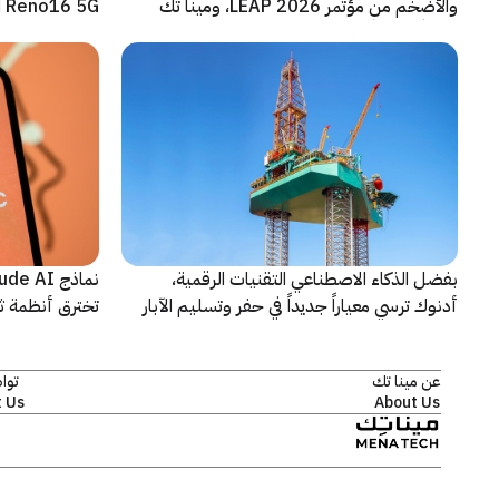
والأضخم من مؤتمر LEAP 2026، ومينا تك
Reno16 5G الجديدة
شريكاً إعلامياً للحدث
بفضل الذكاء الاصطناعي التقنيات الرقمية،
أدنوك ترسي معياراً جديداً في حفر وتسليم الآبار
تخترق أنظمة ث
النقطية
اختبارات أمنية
عن مينا تك
توا
 Us
About Us