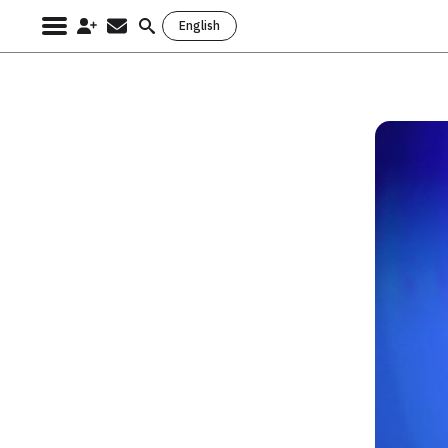
English
Search
for: