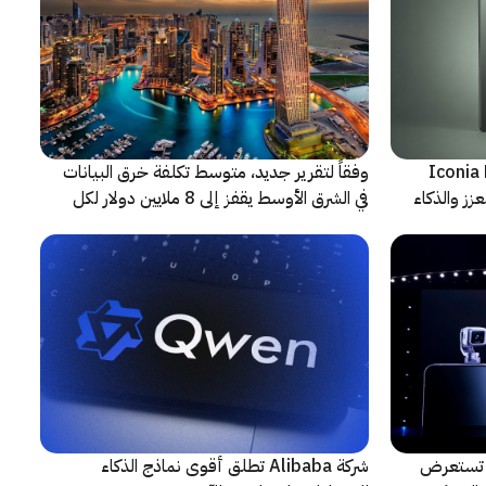
شف عن أجهزة Iconia Duo
وفقاً لتقرير جديد، متوسط تكلفة خرق البيانات
زز والذكاء
في الشرق الأوسط يقفز إلى 8 ملايين دولار لكل
حادثة
لتعاون مع ARRI، شركة HONOR تستعرض
شركة Alibaba تطلق أقوى نماذج الذكاء