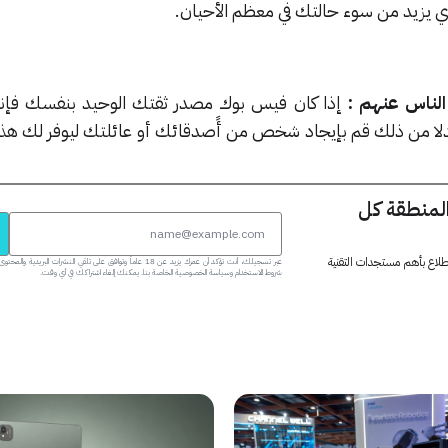
ذي يزيد من سوء حالتك في معظم الأحيان.
إذا كان فيس بوك مصدر ثقتك الوحيد بنفسك فإ
وبدلا من ذلك قم بإيجاد شخص من أًصدقائك أو عائلتك ليوفر لك هذه 
المنطقة كل
 اطلاع بأهم مستجدات التقنية
عبر تسجيلك، أنت تؤكد أن عمرك يزيد عن 18 عاماً وتوافق على تلقي النشرات البر
شروط الاستخدام وسياسة الخصوصية الخاصة بنا. يمكنك إلغاء اشتراكك في أي وقت.