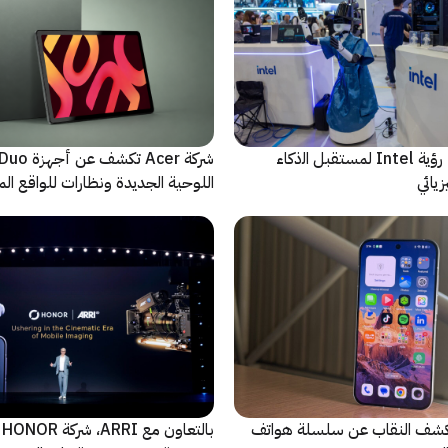
ﻣا بعد الشاشة: رؤية Intel لمستقبل اﻟذﻛﺎء
شركة Acer تك
يائي
اللوحية الجديدة ونظارات للواقع المع
الاصطناعي
ة Oppo تكشف النقاب عن سلسلة هواتف
با