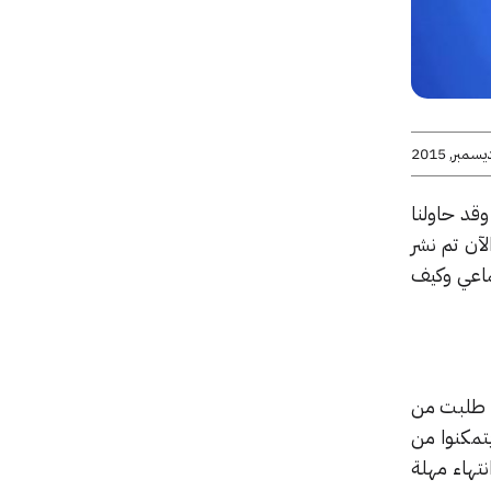
قد حاولنا
لآن تم نشر
اصل الاجتماعي وكيف
قد قام الباحثون بأخذ بعض البيانات من دراسة أجريت من قبل موقع 99daysoffreedom.com طلبت من
مين لم يتمكنوا من
تهاء مهلة