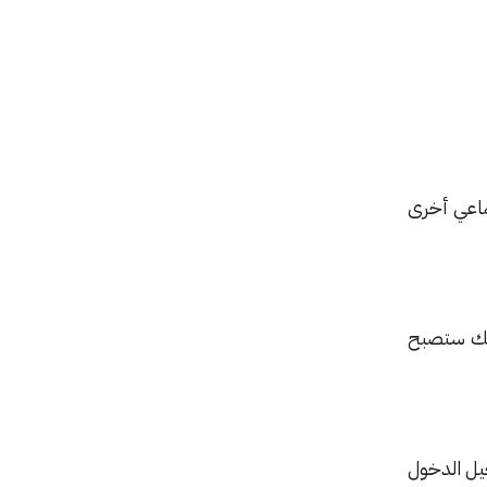
ماعي أخرى
نك ستصبح
يل الدخول