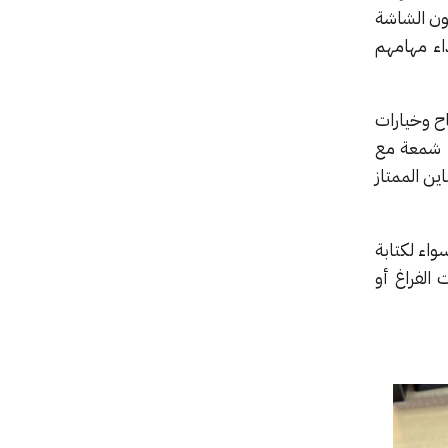
معتادة، ولا يعني ذلك كون الشاشة
اء مهامهم
ح وخيارات
اللمس. حيث تأتي خيارات شاشات WLEDمع دقة 1920×1280 وخيارات إضاءة تصل حتى 1000 شمعة مع
 الألوان البراقة والتباين الممتاز
مناسبة سواء لكتابة
الفراغ أو