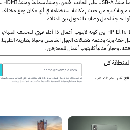
واحد على كل ج
توب مرونة كبيرة من حيث إمكانية استخدامه في أي مكان ومع مختلف أن
و الحاجة لحمل وصلات التحويل بين المنافذ.
بالمجمل، يجمع HP Elite Dragonfly G3 بين كونه لابتوب أعمال ذا أداء قوي لمختلف الم
ضل خفة وزنه ودعمه لاتصالات الجيل الخامس وحياة بطاريته الطويلة. 
ئته، وخياراً مثالياً كلابتوب أعمال للمحترفين.
المنطقة كل
 اطلاع بأهم مستجدات التقنية
عبر تسجيلك، أنت تؤكد أن عمرك يزيد عن 18 عاماً وتوافق على تلقي النشرات البر
شروط الاستخدام وسياسة الخصوصية الخاصة بنا. يمكنك إلغاء اشتراكك في أي وقت.