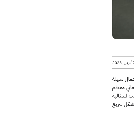
2023
عمال سهلة
تعاني معظم
ظهر لابتوب HP Elite Dragonfly G3 كخيار قريب للمثالية
بشكل سريع