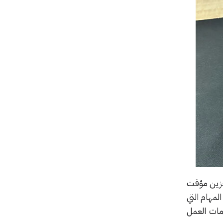
Inte وحتى Intel Core i7 1265U، وذاكرة تخزين مؤقت
تعامل مع مختلف المهام التي
و كفؤ كفاية لاستخدامات العمل