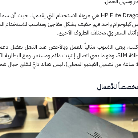
ير وسهل الحمل.
الميزة الأساسية للابتوب HP Elite Dragonfly G3 هي مرونة الاستخدام التي يقدمها. حيث
 أقل من كيلوجرام واحد فهو خفيف بشكل مفاجئ ومناسب للاستخدام ال
ثناء السفر وفي مختلف الظروف الأخرى.
كتب، يبقى اللابتوب مثالياً للعمل وبالأخص عند التنقل بفضل دعمه
الجيل الخامس وإمكانية إدخال بطاقة SIM، وهو ما يعني اتصال إنترنت دائم ومستمر. ومع البطا
68 واط ساعي (تكفي لأكثر من 15 ساعة من تشغيل الفيديو المحلي)، ليس هناك داعِ للقلق حيال
خصصاً للأعمال