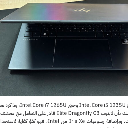
مع خيارات معالج تتراوح من معالج l Core i5 1235U
(RAM) بسعة 16 أو 32GB، لا شك بأن لابتوب Elite Dragonfly G3 قادر على ال
يمكن أن تطلب منه طوال الوقت. وبإضافة رسوميات Iris Xe من Intel، فه