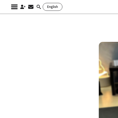
English
Search
for: