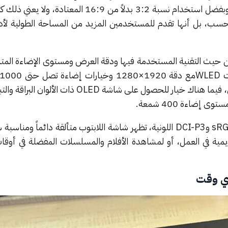
مما يعني أنها صغيرة نسبياً. لكن وبفضل استخدام نسبة 3:2 بدلاً من 16:9 ال
سب، بل أنها تقدم للمستخدمين المزيد من المساحة الطولية لأد
 حيث التقنية المستخدمة فيها ودقة العرض ومستوى الإضاءة المتا
إمكانية الحصول على دعم اللمس، فيما هناك خيار للحصول على شاشة OLED ذات
بإضافة التغطية العالية لأطياف sRGB وDCI-P3 اللونية، تظهر شاشة اللابتوب متألقة دائماً و
مية في العمل، أو لمشاهدة الأفلام والمسلسلات المفضلة في أوقات 
أي وقت