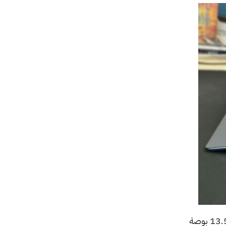
لعل أول ما يجذب الانتباه في شاشة لابتوب Elite Dragonfly G3 هو أبعادها، إذ أن الشاشة بقياس 13.5 بوصة