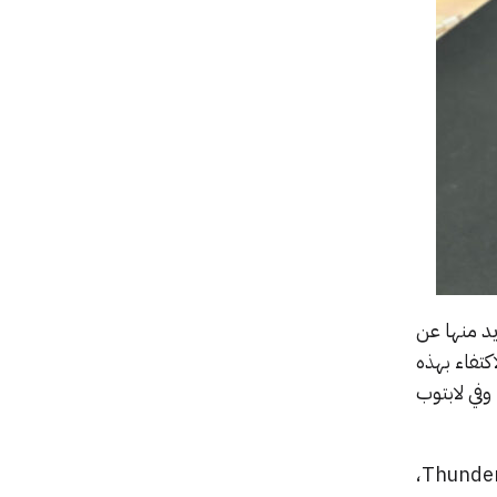
يد منها عن
U جارياً ولا مفر منه، فالاكتفاء بهذه
وفي لابتوب
بالطبع هناك دعم شرائح SIM مع اتصالات الجيل الخامس ومنفذان من نوع USB-C مع دعم Thunderbolt 4،