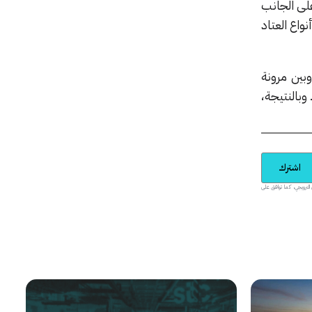
هة. لكن هناك أيضاً منفذ USB-A على الجانب الأيمن، ومنفذ سماعة ومنفذ HDMI على الجانب
واع العتاد
هام، وبين مرونة
وبالنتيجة،
اشترك
يدية والمحتوى الترويجي، كما توافق على