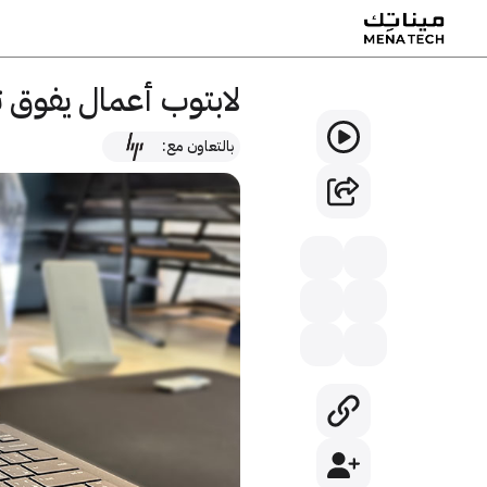
لابتوب أعمال يفوق توقعاتك – y G3
بالتعاون مع: