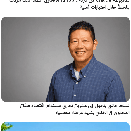
نماذج Claude AI من شركة Anthropic تخترق أنظمة ثلاث شركات
أ خلال اختبارات أمنية
جانبي يتحول إلى مشروع تجاري مستدام: اقتصاد صنّاع
وى في الخليج يشهد مرحلة مفصلية