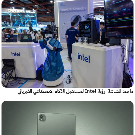
رؤية Intel لمستقبل اﻟذﻛﺎء الاصطناعي الفيزيائي