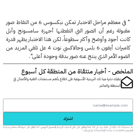
" في معظم مراحل الاختبار تمكن نيكسوس 6 من التقاط صور
بولة رغم أن الصور التي التقطتها أجهزة سامسونج وأبل
نت أجود وأوضح وأكثر سطوعاً، لكن هذا الاختبار يظهر قدرة
كاميرات أيفون 6 بلس وجالاكسي نوت 4 عل تلقي المزيد من
ضوء الأمر الذي ينتج عنه صور بدقة وجودة أعلى".
لخص - أخبار منتقاة من المنطقة كل أسبوع
تبقيك نشرة مينا تك البريدية الأسبوعية على اطلاع بأهم مستجدات التقنية والأعمال في
المنطقة والعالم.
اشترك
عبر تسجيلك، أنت تؤكد أن عمرك يزيد عن 18 عاماً وتوافق على تلقي النشرات البريدية والمحتوى الترويجي، كما توافق على شروط الاستخدام وسياسة
 الخاصة بنا. يمكنك إلغاء اشتراكك في أي وقت.