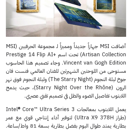
أضافت MSI جهازاً جديداً ومميزاً لـ مجموعة الحرفيين (MSI
Artisan Collection) تحت اسم Prestige 14 Flip AI+
Vincent van Gogh Edition. وجاء تصميم هذا الحاسوب
توحى من اللوحتين الشهيرتين للفنان العالمي فنست فان
جوخ ليلة النجوم (The Starry Night) وليلة النجوم فوق نهر
الرون (Starry Night Over the Rhône)، حيث يدمج
لابتوب تفاصيل الضوء والظل في تصميم تقني عصري.
يعمل اللابتوب بمعالجات Intel® Core™ Ultra Series 3
(طراز Ultra X9 378H) لتوفير أداء إنتاجي قوي مع عمر
بطارية يمتد طوال اليوم بفضل بطارية بسعة 81 واط/ساعة.