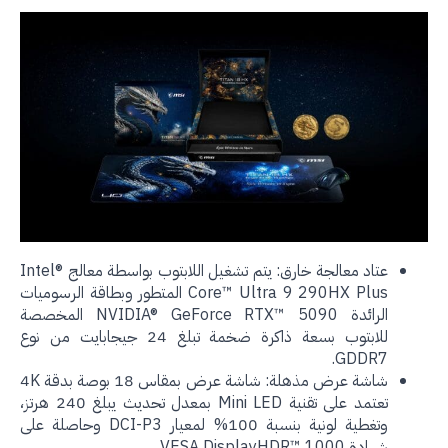
عتاد معالجة خارق: يتم تشغيل اللابتوب بواسطة معالج Intel®
Core™ Ultra 9 290HX Plus المتطور وبطاقة الرسوميات
الرائدة NVIDIA® GeForce RTX™ 5090 المخصصة
للابتوب بسعة ذاكرة ضخمة تبلغ 24 جيجابايت من نوع
GDDR7.
شاشة عرض مذهلة: شاشة عرض بمقاس 18 بوصة بدقة 4K
تعتمد على تقنية Mini LED بمعدل تحديث يبلغ 240 هرتز،
وتغطية لونية بنسبة 100% لمعيار DCI-P3 وحاصلة على
شهادة VESA DisplayHDR™ 1000.