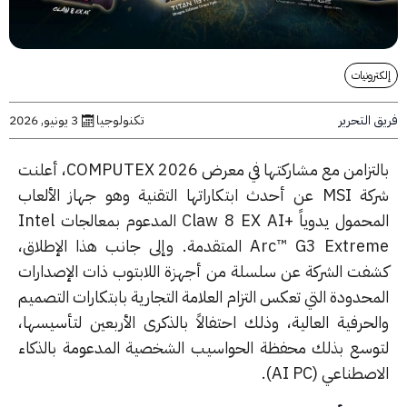
رونيات
التحرير
تكنولوجيا
3 يونيو, 2026
بالتزامن مع مشاركتها في معرض COMPUTEX 2026، أعلنت
شركة MSI عن أحدث ابتكاراتها التقنية وهو جهاز الألعاب
المحمول يدوياً +Claw 8 EX AI المدعوم بمعالجات Intel
Arc™ G3 Extreme المتقدمة. وإلى جانب هذا الإطلاق،
فت الشركة عن سلسلة من أجهزة اللابتوب ذات الإصدارات
حدودة التي تعكس التزام العلامة التجارية بابتكارات التصميم
لحرفية العالية، وذلك احتفالاً بالذكرى الأربعين لتأسيسها،
وسع بذلك محفظة الحواسيب الشخصية المدعومة بالذكاء
صطناعي (AI PC).