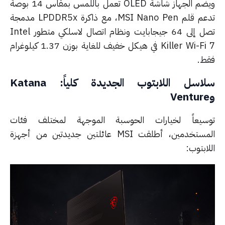
ويضم الجهاز شاشة OLED تعمل باللمس بمقاس 14 بوصة
تدعم قلم MSI Nano Pen، مع ذاكرة LPDDR5x مدمجة
تصل إلى 64 جيجابايت ونظام اتصال لاسلكي متطور Intel
Killer Wi-Fi 7 في هيكل خفيف للغاية بوزن 1.37 كيلوغرام
ط.
سلاسل اللابتوب الجديدة كلياً: Katana
سيعاً لخيارات الحوسبة الموجهة لمختلف فئات
المستخدمين، أطلقت MSI عائلتين جديدتين من أجهزة
ابتوب: