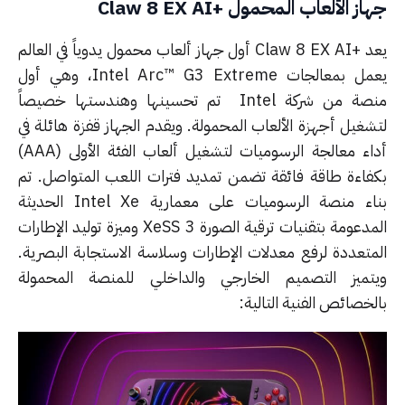
ز الألعاب المحمول +Claw 8 EX AI
يعد +Claw 8 EX AI أول جهاز ألعاب محمول يدوياً في العالم
يعمل بمعالجات Intel Arc™ G3 Extreme، وهي أول
منصة من شركة Intel تم تحسينها وهندستها خصيصاً
شغيل أجهزة الألعاب المحمولة. ويقدم الجهاز قفزة هائلة في
أداء معالجة الرسوميات لتشغيل ألعاب الفئة الأولى (AAA)
فاءة طاقة فائقة تضمن تمديد فترات اللعب المتواصل. تم
بناء منصة الرسوميات على معمارية Intel Xe الحديثة
المدعومة بتقنيات ترقية الصورة XeSS 3 وميزة توليد الإطارات
متعددة لرفع معدلات الإطارات وسلاسة الاستجابة البصرية.
تميز التصميم الخارجي والداخلي للمنصة المحمولة
خصائص الفنية التالية: