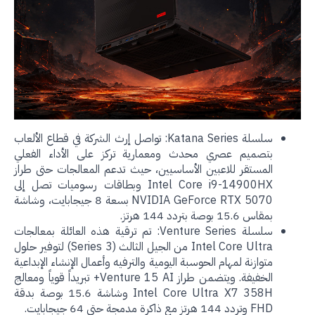
سلسلة Katana Series: تواصل إرث الشركة في قطاع الألعاب
بتصميم عصري محدث ومعمارية تركز على الأداء الفعلي
المستقر للاعبين الأساسيين، حيث تدعم المعالجات حتى طراز
Intel Core i9-14900HX وبطاقات رسوميات تصل إلى
NVIDIA GeForce RTX 5070 بسعة 8 جيجابايت، وشاشة
بمقاس 15.6 بوصة بتردد 144 هرتز.
سلسلة Venture Series: تم ترقية هذه العائلة بمعالجات
Intel Core Ultra من الجيل الثالث (Series 3) لتوفير حلول
متوازنة لمهام الحوسبة اليومية والترفيه وأعمال الإنشاء الإبداعية
الخفيفة. ويتضمن طراز Venture 15 AI+ تبريداً قوياً ومعالج
Intel Core Ultra X7 358H وشاشة 15.6 بوصة بدقة
FHD وتردد 144 هرتز مع ذاكرة مدمجة حتى 64 جيجابايت.