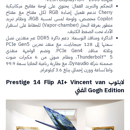
التحكم والتبريد الفعال: يحتوي على لوحة مفاتيح ميكانيكية
Cherry تدعم تفعيل إضاءة RGB لكل مفتاح مع مفتاح
Copilot مخصص، ولوحة لمس لمسية RGB، ونظام تبريد
متطور بغرفة البخار (Vapor-chamber) للحفاظ على استقرار
الأداء تحت الضغط الكثيف.
الذاكرة ومنافذ التوسعة: دعم ذاكرة DDR5 عبر منفذين تصل
سعتها إلى 128 جيجابايت، مع منفذ تخزين PCIe Gen5
وثلاثة منافذ PCIe Gen4. وتضم الواجهة منفذي
Thunderbolt™ 5، ونظام صوتي من 6 مكبرات صوت
صممته شركة Dynaudio، مع بطارية رباعية الخلايا بسعة 99.9
واط/ساعة ووزن إجمالي يبلغ 3.6 كيلوغرام.
لابتوب Prestige 14 Flip AI+ Vincent van
Gogh Edit الفني