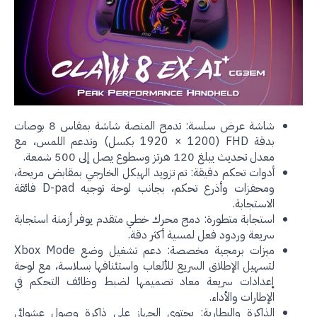
شاشة عرض سلسة: تدمج المنصة شاشة بمقاس 8 بوصات
بدقة FHD (1920 × 1200 بكسل) وتدعم اللمس، مع
معدل تحديث يبلغ 120 هرتز وسطوع يصل إلى 500 شمعة.
أدوات تحكم دقيقة: تم تزويد الهيكل الخارجي بمقابض مريحة،
ومحفزات وأذرع تحكم، بجانب لوحة توجيه D-pad فائقة
الاستجابة.
استجابة متطورة: دمج محرك خطي متقدم يوفر أزمنة استجابة
سريعة وردود فعل لمسية أكثر دقة.
ميزات برمجية مخصصة: دعم تشغيل وضع Xbox Mode
لتسهيل الإطلاق السريع للألعاب واستئنافها بسلاسة، مع لوحة
إعدادات سريعة معاد تصميمها لضبط وظائف التحكم في
الإطارات والأداء.
الذاكرة والبطارية: يحتوي الجهاز على ذاكرة وصول عشوائي