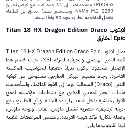
LPDDR5x مدمجة تصل إلى 32 جيجابايت، مع قرص تخزين
NVMe M.2 2280 ومستشعر بصمة مدمج بزر الطاقة،
وتعمل المنظومة ببطارية بقوة 80 واط/ساعة.
لابتوب Titan 18 HX Dragon Edition Draco
 الخارق
يمثل لابتوب Titan 18 HX Dragon Edition Draco Epic
قمة التميز الهندسي والحرفية لشركة MSI، حيث صُمم هذا
إصدار المحدود ليكون بديلاً حقيقياً للحواسيب المكتبية
فاخرة. وجاء تصميم الهيكل الخارجي مستوحى من كوكبة
التنين (Draco) الشمالية ليرمز إلى القوة الدائمة، واستُخدمت
نيات الحفر المعدني الدقيق مع تشطيبات مؤكسدة لدمج
لوان مباشرة داخل المعدن لزيادة المتانة. ويأتي الحاسوب مع
مة تجميعية حصرية تشمل ماوس ألعاب، ولوحة ماوس،
ملة تذكارية تؤكد هويته الفريدة. وتتضمن المواصفات التقنية
ا اللابتوب ما يلي: