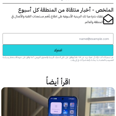
لخص - أخبار منتقاة من المنطقة كل أسبوع
تبقيك نشرة مينا تك البريدية الأسبوعية على اطلاع بأهم مستجدات التقنية والأعمال في
المنطقة والعالم.
اشترك
عبر تسجيلك، أنت تؤكد أن عمرك يزيد عن 18 عاماً وتوافق على تلقي النشرات البريدية والمحتوى الترويجي، كما توافق على شروط الاستخدام وسياسة
 الخاصة بنا. يمكنك إلغاء اشتراكك في أي وقت.
اقرأ أيضاً