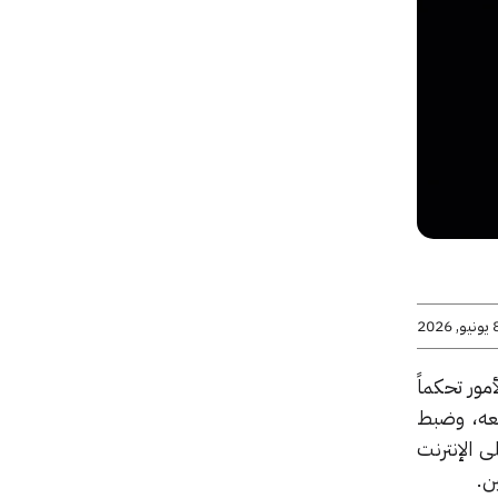
يو, 2026
لأمور تحكماً
معه، وضبط
 الإنترنت
ن.