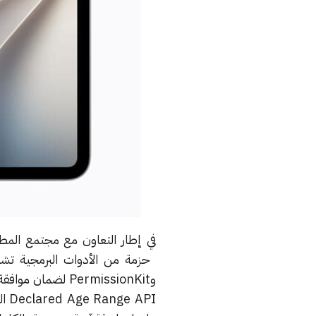
وPermissionKit ل
API