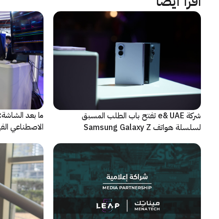
اقرأ أيضاً
شركة e& UAE تفتح باب الطلب المسبق
الاصطناعي الفيز
لسلسلة هواتف Samsung Galaxy Z
الجديدة القابلة للطي