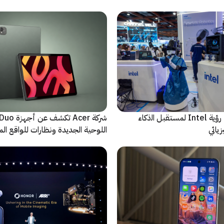
ﻣا بعد الشاشة: رؤية Intel لمستقبل اﻟذﻛﺎء
شركة Acer تك
يائي
اللوحية الجديدة ونظارات للواقع المع
الاصطناعي