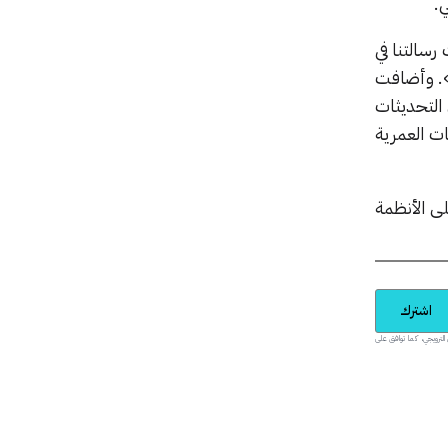
.
ة البدنية في Apple: «لطالما كانت رسالتنا في
م». وأضافت
التحديثات
ت العمرية
لى الأنظمة
اشترك
يدية والمحتوى الترويجي، كما توافق على