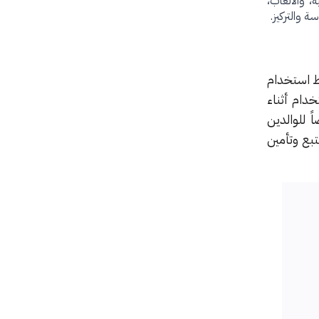
، والألعاب،
 والتركيز.
وسط استخدام
خدام أثناء
ً للوالدين
 بجانب دعم ميزة Apple Watch لأطفالك لتتبع وتأمين