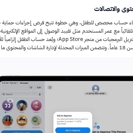
توى والاتصالات
ر إنشاء حساب مخصص للطفل، وهي خطوة تتيح فرض إجراءات حماية 
ائياً مع عمر المستخدم مثل تقييد الوصول إلى المواقع الإلكتروني
للبالغين، ووضع قيود عمرية على تنزيل البرمجيات من متجر App Store؛ ويُعد حساب