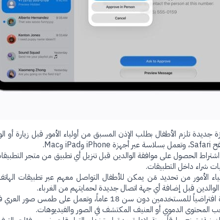
ة جديدة تلزم الأطفال بطلب الإذن المسبق من أولياء الأمور قبل زيارة أو ال
i وMac.
ح اشتراط الحصول على موافقة الوالدين قبل تنزيل أي تطبيق من متجر التطبيقا
ليات شراء داخل التطبيقات.
ياء الأمور من تحديد مَن يمكن للأطفال التواصل معهم عبر تطبيقات الهاتف
أمان التواصل: تفعل هذه الميزة افتراضياً للمستخدمين دون سن 18 عاماً، وتعمل على طم
ب المحتوى الدموي أو العنيف المكتشف في الصور والفيديوهات.