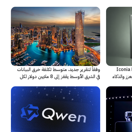
شف عن أجهزة Iconia Duo
وفقاً لتقرير جديد، متوسط تكلفة خرق البيانات
زز والذكاء
في الشرق الأوسط يقفز إلى 8 ملايين دولار لكل
حادثة