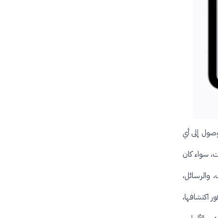
وصول إلى أي
ت، سواء كان
، والرسائل،
س صور العري فور اكتشافها،