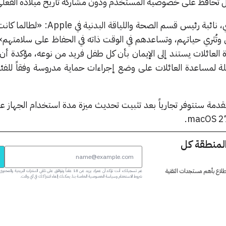
مل تحافظ على خصوصية المستخدم ودون مشاركة تاريخ ميلاده الفعلي
أوضحت الدكتورة سومبول ديساي، نائبة رئيس قسم الصحة واللياق
 الناس وتُثري حياتهم، وتساعدهم في الوقت ذاته في الحفاظ على سلامته
العائلات يستند إلى الإيمان بأن كل طفل فريد من نوعه، مؤكدة أن 
ة لمساعدة العائلات على وضع إجراءات حماية مدروسة وفقاً للفئا
قدمة ستتوفر تجارياً بعد تثبيت تحديث ميزة مدة استخدام الجهاز ع
المنطقة كل
 اطلاع بأهم مستجدات التقنية
عبر تسجيلك، أنت تؤكد أن عمرك يزيد عن 18 عاماً وتوافق على تلقي النشرات البر
شروط الاستخدام وسياسة الخصوصية الخاصة بنا. يمكنك إلغاء اشتراكك في أي وقت.