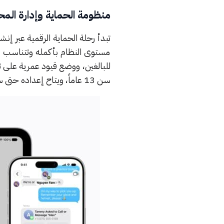
منظومة الحماية وإدارة المح
تبدأ رحلة الحماية الرقمية عب
مستوى النظام بأكمله وتتناسب تلق
سن 13 عاماً، ويتاح إعداده حتى سن 18 عاماً. وتتضمن الميزات المحدثة لإدارة الشاشات والمحتوى ما يلي: