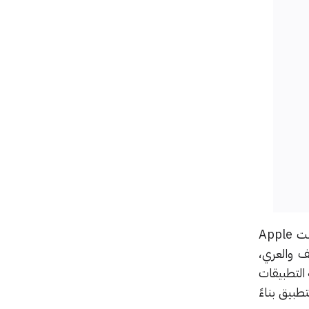
في إطار التعاون مع مجتمع المطورين لضمان تجارب ملائمة للفئات العمرية داخل التطبيقات، قدمت Apple
ية الأطفال من العنف والعري،
ة التطبيقات
لتطبيق بناءً