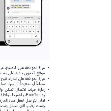
ميزة الموافقة على التصفح: ميز
موقع إلكتروني جديد على متصفح Safari، وتعمل بسلاسة عبر أجهزة iPhone وPad
ميزة الموافقة على الشراء: تتي
مجانياً أو مدفوعاً، أو إجراء عم
إدارة جهات الاتصال: تمكن أول
وFaceTime، واشتراط موافقة الوالدين قبل إضافة أي جهة اتصال جديدة لحمايتهم من الغرباء.
وتمت ترقيتها الآن لتدخل وتحج