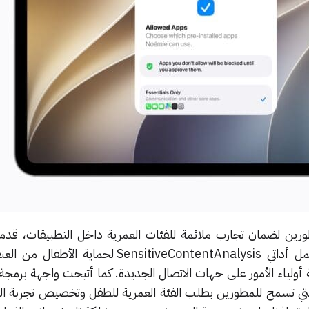
حزمة من الأدوات البرمجية تشمل أداتي SensitiveContentAnalysis لحما
ضمان موافقة أولياء الأمور على جهات الاتصال الجديدة. كما أتيحت واجهة برمج
Declared Age Range  التي تسمح للمطورين بطلب الفئة العمرية للطفل وتخصيص تجربة ا