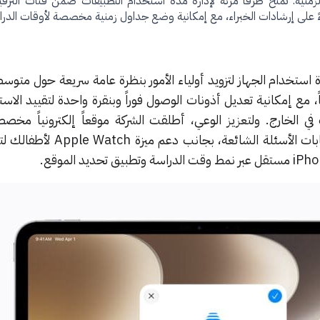
منية: تمنح طرقاً مرنة لإدارة مدة استخدام التطبيقات ضمن فئات الترفيه
ً على إرشادات الخبراء، مع إمكانية وضع جداول زمنية مخصصة لأوقات الدراسة
اجهة مدة استخدام الجهاز لتزويد أولياء الأمور بنظرة عامة سريعة حول مت
اً، مع إمكانية تعديل أذونات الوصول فوراً وبنقرة واحدة لتقييد الاست
 في الخارج. ولتعزيز الوعي، أطلقت الشركة موقعاً إلكترونياً مخصصا
يستعرض الموارد، والأدوات، وإجابات الأسئلة الشائعة،