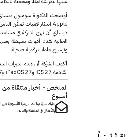
عليها بطريقة آمنة ومحمية بالكا
Apple ابتكار تقنيات تمكّن
ديساي أن نهج الشركة في مساعدة 
الحالية تقدم أدوات بسيطة وسهل
وترسيخ عادات رقمية صحية.
أكدت الشركة أن هذه الميزات المت
القادمة iOS 27 وiPadOS 27 وmacOS 27.
الملخص - أخبار منتقاة من 
أسبوع
تبقيك نشرة مينا تك البريدية الأسبوعية على
والأعمال في المنطقة والعالم.