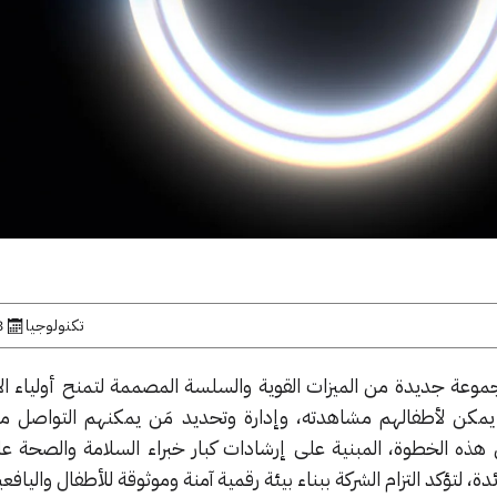
تكنولوجيا
8 يون
كة Apple اليوم مجموعة جديدة من الميزات القوية والسلسة المصممة لتمنح أولياء ا
 يمكن لأطفالهم مشاهدته، وإدارة وتحديد مَن يمكنهم التواصل 
هذه الخطوة، المبنية على إرشادات كبار خبراء السلامة والصحة على
ة، لتؤكد التزام الشركة ببناء بيئة رقمية آمنة وموثوقة للأطفال واليافعي