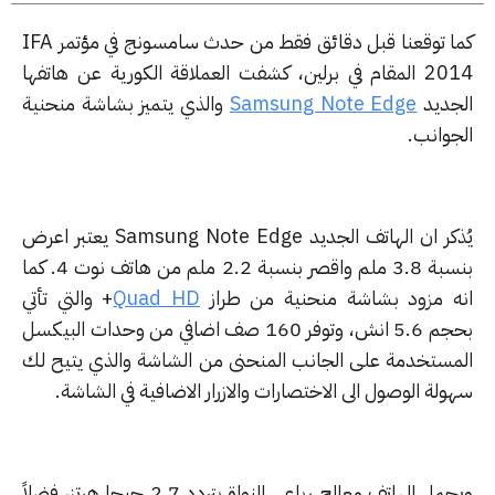
كما توقعنا قبل دقائق فقط من حدث سامسونج في مؤتمر IFA
2014 المقام في برلين، كشفت العملاقة الكورية عن هاتفها
جديد
Samsung Note Edge
والذي يتميز بشاشة منحنية
جوانب.
يُذكر ان الهاتف الجديد Samsung Note Edge يعتبر اعرض
بنسبة 3.8 ملم واقصر بنسبة 2.2 ملم من هاتف نوت 4. كما
ه مزود بشاشة منحنية من طراز
Quad HD
+ والتي تأتي
بحجم 5.6 انش، وتوفر 160 صف اضافي من وحدات البيكسل
مستخدمة على الجانب المنحنى من الشاشة والذي يتيح لك
لة الوصول الى الاختصارات والازرار الاضافية في الشاشة.
ويحمل الهاتف معالج رباعي النواة بتردد 2.7 جيجا هرتز، فضلاً