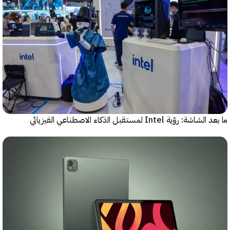
رؤية Intel لمستقبل اﻟذﻛﺎء الاصطناعي الفيزيائي