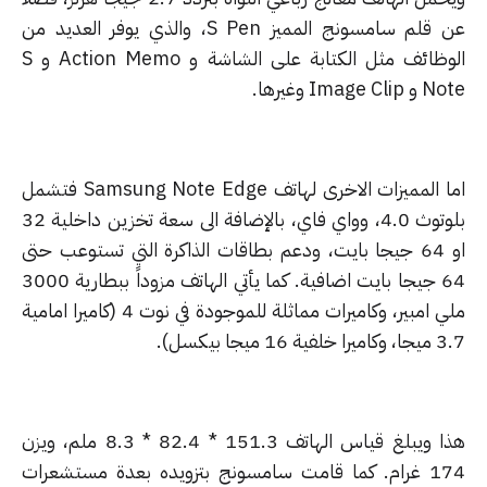
عن قلم سامسونج المميز S Pen، والذي يوفر العديد من
الوظائف مثل الكتابة على الشاشة و Action Memo و S
Image Cl وغيرها.
اما المميزات الاخرى لهاتف Samsung Note Edge فتشمل
بلوتوث 4.0، وواي فاي، بالإضافة الى سعة تخزين داخلية 32
او 64 جيجا بايت، ودعم بطاقات الذاكرة التي تستوعب حتى
64 جيجا بايت اضافية. كما يأتي الهاتف مزوداً ببطارية 3000
ملي امبير، وكاميرات مماثلة للموجودة في نوت 4 (كاميرا امامية
ية 16 ميجا بيكسل).
هذا ويبلغ قياس الهاتف 151.3 * 82.4 * 8.3 ملم، ويزن
174 غرام. كما قامت سامسونج بتزويده بعدة مستشعرات