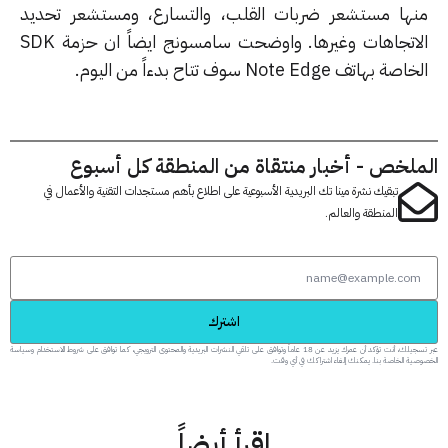
ها مستشعر ضربات القلب، والتسارع، ومستشعر تحديد
الاتجاهات وغيرها. واوضحت سامسونج ايضاً ان حزمة SDK
بهاتف Note Edge سوف تتاح بدءاً من اليوم.
لخص - أخبار منتقاة من المنطقة كل أسبوع
تبقيك نشرة مينا تك البريدية الأسبوعية على اطلاع بأهم مستجدات التقنية والأعمال في
المنطقة والعالم.
اشترك
عبر تسجيلك، أنت تؤكد أن عمرك يزيد عن 18 عاماً وتوافق على تلقي النشرات البريدية والمحتوى الترويجي، كما توافق على شروط الاستخدام وسياسة
 الخاصة بنا. يمكنك إلغاء اشتراكك في أي وقت.
اقرأ أيضاً