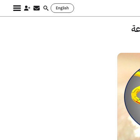
English
Search
for:
عة