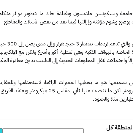
 جامعة ويسكونسن ماديسون وبقيادة جاك ما بتطوير دوائر متكام
 بوضع وشوم مؤقته وإزالتها فيما بعد من بعض الأسلاك والمقاطع.
تشبه هذه القطع الرقمية الش
ما يندرج تحت معيار الشبكات 5G الخاصة بالهواتف الذكية وهي تغطية أكبر وأسرع ولكن مع الإلك
ً واحتمالات لنقل المعلومات الحيوية إلى الطبيب بدون مغادرة المكا
 تصميمها هو ما يعطيها المميزات الرائعة لاستخدامها وللمقارنة
فالقديمة كانت بمقاس 640 ميكرومتر لكن ما نتحدث عنها تأتي بمقاس 25 ميكر
طيارين مثلا والجنود.
المنطقة كل