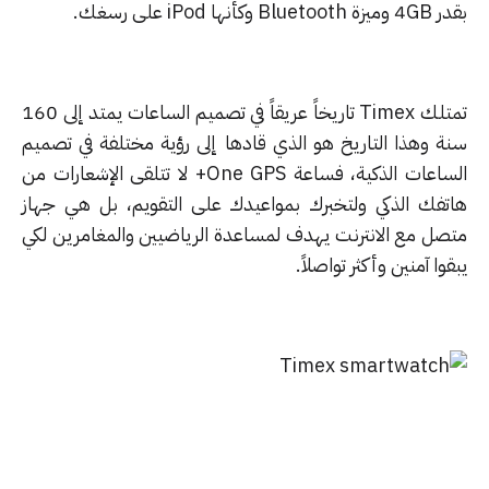
Blu وكأنها iPod على رسغك.
تمتلك Timex تاريخاً عريقاً في تصميم الساعات يمتد إلى 160
ة وهذا التاريخ هو الذي قادها إلى رؤية مختلفة في تصميم
الساعات الذكية، فساعة One GPS+ لا تتلقى الإشعارات من
تفك الذكي ولتخبرك بمواعيدك على التقويم، بل هي جهاز
صل مع الانترنت يهدف لمساعدة الرياضيين والمغامرين لكي
وا آمنين وأكثر تواصلاً.