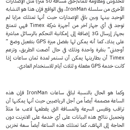
للخدوش ومقاومة للماء(حتى مسافة 50 متراً) مثل الإصدارات
الأخرى من سلسلة IronMan، وفي الواقع فإن هذا هو التشابه
وحيد بينها وبين باقي الإصدارات حيث أنها تمتلك مزايا لم
توجد في أي جهاز آخر من أجهزة شركة Timex فهي تتمتع
بجهاز إرسال 3G إضافة إلى إمكانية التحكم بالرسائل مباشرة
على يدك، كما أنه يمكن لها بفضل ميزة GPS بتفعيل وضع ”
جدني” بنقرة واحدة وذلك في حال أضعت الطريق، وتزعم
Timex أن بطاريتها يمكن أن تستمر لمدة ثمان ساعات إذا
 GPS مفعلة و لثلاث أيام للاستخدام العادي.
وكما هو الحال بالنسبة لباقي ساعات IronMan فإن هذه
ساعة مصممة أيضاً من أجل الرياضيين حيث أنها يمكنها أن
اقب وتقيس السرعة والمسافة التي يقطعها لاعب ما مثلاً
حميل نتائج هذه البيانات على أي خدمة على الانترنت دون
حاجة إلى الهاتف، كما تمتلك هذه الساعة أيضاً سعة تخزين