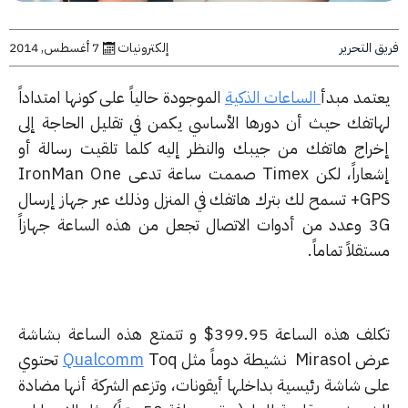
التحرير
إلكترونيات
7 أغسطس, 2014
تمد مبدأ
الساعات الذكية
الموجودة حالياً على كونها امتداداً
اتفك حيث أن دورها الأساسي يكمن في تقليل الحاجة إلى
راج هاتفك من جيبك والنظر إليه كلما تلقيت رسالة أو
إشعاراً، لكن Timex صممت ساعة تدعى IronMan One
GPS+ تسمح لك بترك هاتفك في المنزل وذلك عبر جهاز إرسال
3G وعدد من أدوات الاتصال تجعل من هذه الساعة جهازاً
قلاً تماماً.
تكلف هذه الساعة 399.95$ و تتمتع هذه الساعة بشاشة
Mi نشيطة دوماً مثل
Qualcomm
Toq تحتوي
ى شاشة رئيسية بداخلها أيقونات، وتزعم الشركة أنها مضادة