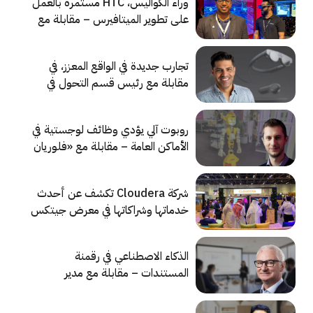
وراء الكواليس، HTC مستمرة بالعمل
على تطوير الميتافيرس – مقابلة مع
مدير المبيعات الإقليمي في شركة HTC
تجارب جديدة في الواقع المعزز، في
مقابلة مع رئيس قسم التحول في
شركة Magic Leap
روبوت آلي يؤدي وظائف لوجستية في
الأماكن العامة – مقابلة مع «فلوريان
نيوبو» من شركة Enchanted Tools
شركة Cloudera تكشف عن أحدث
خدماتها وشراكاتها في معرض جيتكس
2023
الذكاء الاصطناعي في رقمنة
المستندات – مقابلة مع مدير
التسويق لشركة PFU Limited