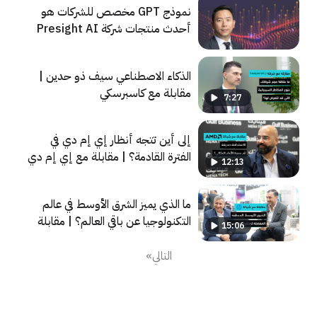
نموذج GPT مخصص للشركات هو
أحدث منتجات شركة Presight AI
في جيتكس 2023
الذكاء الاصطناعي سيف ذو حدين |
مقابلة مع كاسبرسكي
7:27
إلى أين تتجه أنظار إي إم دي في
الفترة القادمة؟ | مقابلة مع إي إم دي
12:13
ما الذي يميز الشرق الأوسط في عالم
التكنولوجيا عن باقي العالم؟ | مقابلة
15:06
مع اتش بي
التالي»