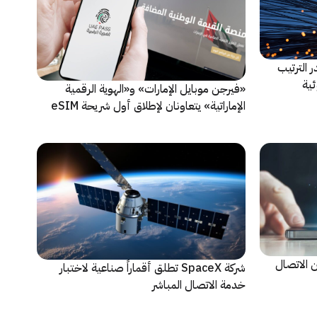
صدر الترتيب
ئية
«فيرجن موبايل الإمارات» و«الهوية الرقمية
الإماراتية» يتعاونان لإطلاق أول شريحة eSIM
رقمية بنسبة 100% في الإمارات
اً من الاتصال
شركة SpaceX تطلق أقماراً صناعية لاختبار
خدمة الاتصال المباشر