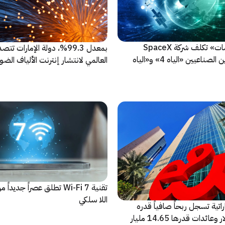
شركة «الياه سات» تكلف شركة SpaceX
بمعدل 99.3%، دولة الإمارات تت
بإطلاق القمرين الصناعيين «الياه 4» و«الياه
العالمي لانتشار إنترنت الألياف الضو
تقنية Wi-Fi 7 تطلق عصراً جديد
اللا سلكي
e الإماراتية تسجل ربحاً صافياً قدره
2.8 مليار دولار وعائدات قدرها 14.65 مليار