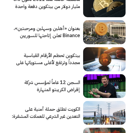
مليار دولار من بيتكوين دفعة واحدة
بعنوان «أهلين وسهلين ومرحبتين»،
Binance تعلن إتاحتها للسوريين
لأول مرة
بيتكوين تحطم الأرقام القياسية
مجدداً وترتفع لأعلى مستوياتها على
الإطلاق
السجن 12 عاماً لمؤسس شركة
إقراض الكريبتو المنهارة
«سلسيوس»
الكويت تطلق حملة أمنية على
التعدين غير الشرعي للعملات المشفرة:
ملايين الدولارات كان يتم إهدارها