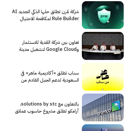
شركة مُزن تطلق حلها الذكي الجديد AI
Rule Builder لمكافحة الاحتيال
المؤسسي
تعاون بين شركة القدية للاستثمار
وGoogle Cloud لتشغيل مدينة
القدية باستخدام الذكاء الاصطناعي
سناب تطلق «أكاديمية ماهر» في
السعودية لدعم الجيل القادم من
المسوقين
بالتعاون مع solutions by stc،
أرامكو تطلق مشروع حاسوب عملاق
بتكلفة 372.5 مليون دولار