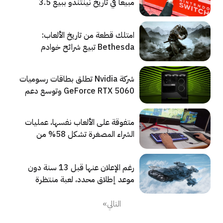
مبيعاً في تاريخ نينتندو ببيع 3.5
مليون نسخة في 4 أيام
امتلك قطعة من تاريخ الألعاب:
Bethesda تبيع شرائح خوادم
تذكارية كانت تستخدم لتشغيل ألعابها
الأيقونية السابقة
شركة Nvidia تطلق بطاقات رسوميات
GeForce RTX 5060 وتوسع دعم
DLSS 4 ليشمل المزيد من الألعاب
متفوقة على الألعاب نفسها، عمليات
الشراء المصغرة تشكل 58% من
عائدات ألعاب الحاسوب
رغم الإعلان عنها قبل 13 سنة دون
موعد إطلاق محدد، لعبة منتظرة
تجمع 800 مليون دولار من التمويل
التالي»