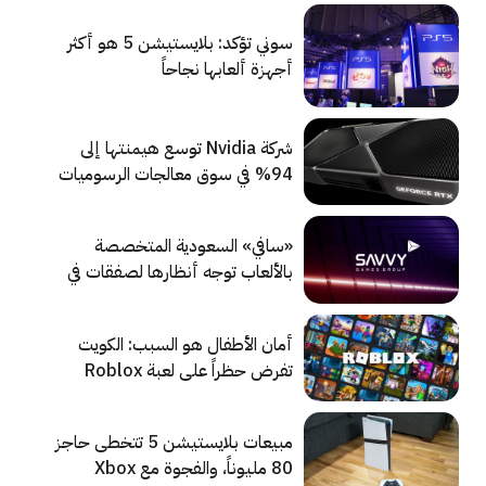
سوني تؤكد: بلايستيشن 5 هو أكثر
أجهزة ألعابها نجاحاً
شركة Nvidia توسع هيمنتها إلى
94% في سوق معالجات الرسوميات
للحواسيب
«سافي» السعودية المتخصصة
بالألعاب توجه أنظارها لصفقات في
الصين وآسيا
أمان الأطفال هو السبب: الكويت
تفرض حظراً على لعبة Roblox
مبيعات بلايستيشن 5 تتخطى حاجز
80 مليوناً، والفجوة مع Xbox