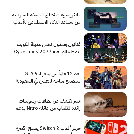
مستمرة بالتوسع
مايكروسوفت تطلق النسخة التجريبية
من مساعد الذكاء الاصطناعي للألعاب
فنانون يعيدون تخيل مدينة الكويت
بنمط عالم لعبة Cyberpunk 2077
بعد 12 عاماً من منعها، GTA V
ستصبح متاحة للاعبين في السعودية
والإمارات
آيسر تكشف عن بطاقات رسوميات
رائدة للألعاب من عائلة Nitro بدعم
من AMD وIntel
جهاز ألعاب Switch 2 يصبح الأسرع