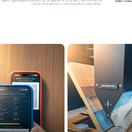
جدات التقنية
عبر تسجيلك، أنت تؤكد أن عمرك يزيد عن 18 عاماً وتوافق على تلقي النشرات البريدية والمحتوى الترويجي، كما تواف
شروط الاستخدام وسياسة الخصوصية الخاصة بنا. يمكنك إلغاء اشتراكك في أي وقت.