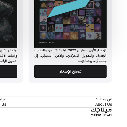
الإصدار الأول - مارس 2022 البلوك تشين، والعملات
الرقمية، والتمويل اللامركزي، والأمن السيبراني. إلى
وإنترنت الأشي
جانب آراء، ونصائح،…
التحول الرقم
تصفح الإصدار
عن مينا تك
توا
 Us
About Us