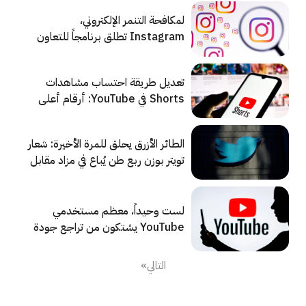
لمكافحة التنمر الإلكتروني،
Instagram تطلق برنامجاً للتعاون
مع المدارس الأمريكية
تعديل طريقة احتساب مشاهدات
Shorts في YouTube: أرقام أعلى
دون تغيير في قواعد تحقيق الدخل
الطائر الأزرق يحلق للمرة الأخيرة: شعار
تويتر بوزن ربع طن يُباع في مزاد مقابل
34 ألف دولار
لست وحيداً، معظم مستخدمي
YouTube يشتكون من تراجع جودة
الفيديو على منصة البث الشهيرة
التالي»