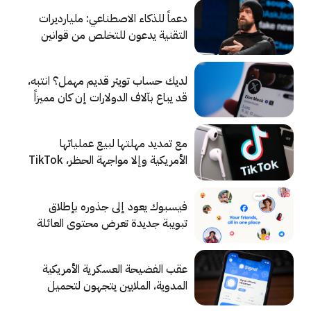
دعماً للذكاء الاصطناعي: مليارديرات
التقنية يدعون للتخلص من قوانين
الملكية الفكرية
لديك حساب تويتر قديم مهمل؟ انتبه،
قد يباع بآلاف الدولارات إن كان مميزاً
مع تمديد مهلتها لبيع عملياتها
الأمريكية وإلا مواجهة الحظر، TikTok
تطلق منصة جديدة للفنانين
فيسبوك يعود إلى جذوره بإطلاق
تبويبة جديدة تعرض محتوى العائلة
والأصدقاء فقط
عقب الفضيحة العسكرية الأمريكية
المدوية، الملايين يتجهون لتحميل
تطبيق Signal للمحادثة