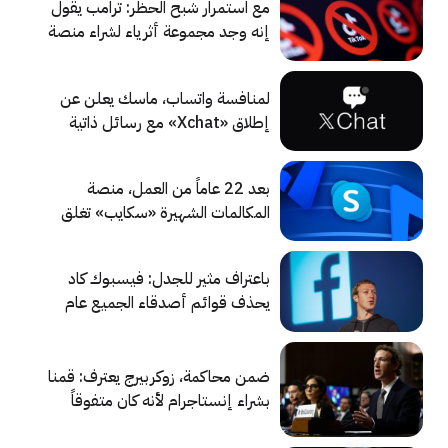
مع استمرار شبح الحظر: ترامب يقول
إنه وجد مجموعة أثرياء لشراء منصة
تيك توك
لمنافسة واتساب، ماسك يعلن عن
إطلاق «Xchat» مع رسائل ذاتية
الاختفاء ومكالمات دون رقم هاتف
بعد 22 عاماً من العمل، منصة
المكالمات الشهيرة «سكايب» تغلق
بشكل نهائي اليوم
باعتراف مثير للجدل: فيسبوك كاد
يحذف قوائم أصدقاء الجميع عام
2022
ضمن محاكمة، زوكربيرج يعترف: قمنا
بشراء إنستاجرام لأنه كان متفوقاً
علينا