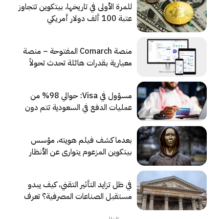
للمرة الأولى في تاريخها، بيتكوين تتجاوز
عتبة 100 ألف دولار أمريكي
منصة Comarch المفتوحة – منصة
معيارية بقدرات هائلة تحدث تحولاً
للعمليات المصرفية وتسمح بالكثير من
التخصيص
مسؤول في Visa: حوالي 98% من
عمليات الدفع في السعودية تتم دون
تلامس
بعدما كشف فيلم هويته، مؤسس
بيتكوين المزعوم يتوارى عن الأنظار
في ظل تزايد التأثير التقني، كيف يبدو
مستقبل الصناعات المصرفية؟ تعرف
على أهم اتجاهات الصناعة