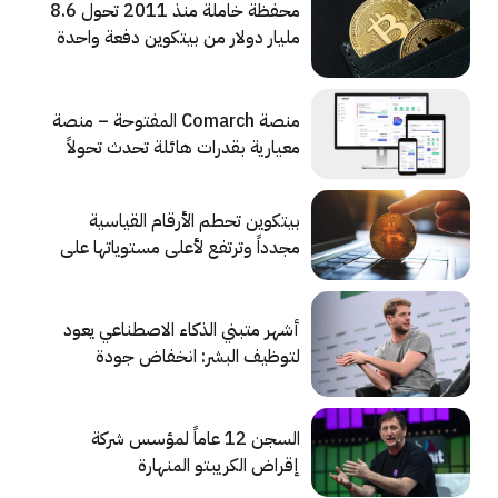
محفظة خاملة منذ 2011 تحول 8.6
مليار دولار من بيتكوين دفعة واحدة
منصة Comarch المفتوحة – منصة
معيارية بقدرات هائلة تحدث تحولاً
للعمليات المصرفية
بيتكوين تحطم الأرقام القياسية
مجدداً وترتفع لأعلى مستوياتها على
الإطلاق
أشهر متبني الذكاء الاصطناعي يعود
لتوظيف البشر: انخفاض جودة
الخدمات هو السبب
السجن 12 عاماً لمؤسس شركة
إقراض الكريبتو المنهارة
«سلسيوس»