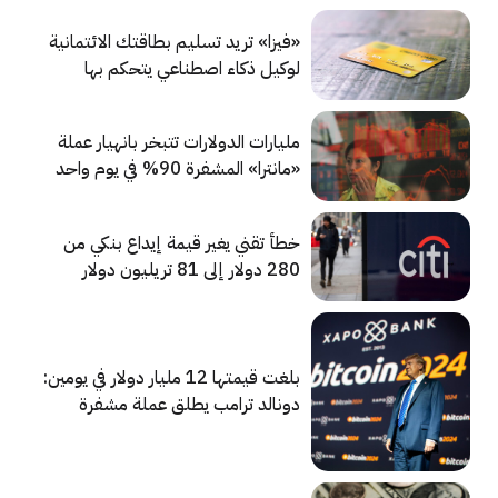
«فيزا» تريد تسليم بطاقتك الائتمانية
لوكيل ذكاء اصطناعي يتحكم بها
مليارات الدولارات تتبخر بانهيار عملة
«مانترا» المشفرة 90% في يوم واحد
خطأ تقني يغير قيمة إيداع بنكي من
280 دولار إلى 81 تريليون دولار
تحويل خاطئ بقيمة 81 تريليون دولار
بلغت قيمتها 12 مليار دولار في يومين:
دونالد ترامب يطلق عملة مشفرة
باسمه