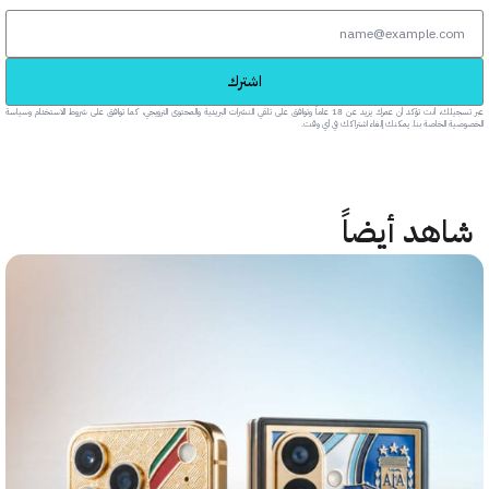
اشترك
عبر تسجيلك، أنت تؤكد أن عمرك يزيد عن 18 عاماً وتوافق على تلقي النشرات البريدية والمحتوى الترويجي، كما توافق على شروط الاستخدام وسياسة
خاصة بنا. يمكنك إلغاء اشتراكك في أي وقت.
هد أيضاً