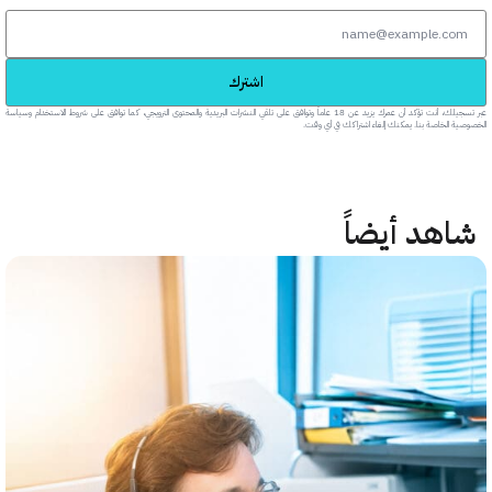
اشترك
عبر تسجيلك، أنت تؤكد أن عمرك يزيد عن 18 عاماً وتوافق على تلقي النشرات البريدية والمحتوى الترويجي، كما توافق على شروط الاستخدام وسياسة
خاصة بنا. يمكنك إلغاء اشتراكك في أي وقت.
هد أيضاً