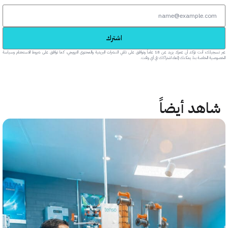
اشترك
عبر تسجيلك، أنت تؤكد أن عمرك يزيد عن 18 عاماً وتوافق على تلقي النشرات البريدية والمحتوى الترويجي، كما توافق على شروط الاستخدام وسياسة
خاصة بنا. يمكنك إلغاء اشتراكك في أي وقت.
هد أيضاً