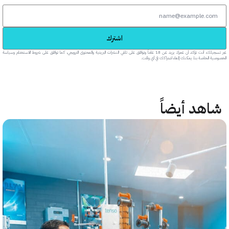
اشترك
عبر تسجيلك، أنت تؤكد أن عمرك يزيد عن 18 عاماً وتوافق على تلقي النشرات البريدية والمحتوى الترويجي، كما توافق على شروط الاستخدام وسياسة
خاصة بنا. يمكنك إلغاء اشتراكك في أي وقت.
هد أيضاً