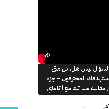
لسؤال ليس هل، بل متى
ستهدفك المخترقون – جزء
 مقابلة مينا تك مع أكاماي
 كل