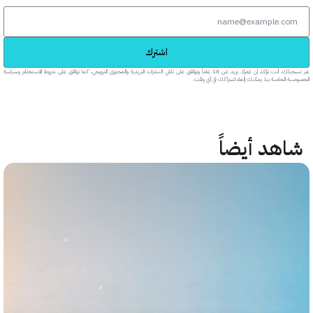
اشترك
عبر تسجيلك، أنت تؤكد أن عمرك يزيد عن 18 عاماً وتوافق على تلقي النشرات البريدية والمحتوى الترويجي، كما توافق على شروط الاستخدام وسياسة
خاصة بنا. يمكنك إلغاء اشتراكك في أي وقت.
هد أيضاً