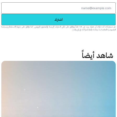
اشترك
عبر تسجيلك، أنت تؤكد أن عمرك يزيد عن 18 عاماً وتوافق على تلقي النشرات البريدية والمحتوى الترويجي، كما توافق على شروط الاستخدام وسياسة
خاصة بنا. يمكنك إلغاء اشتراكك في أي وقت.
هد أيضاً