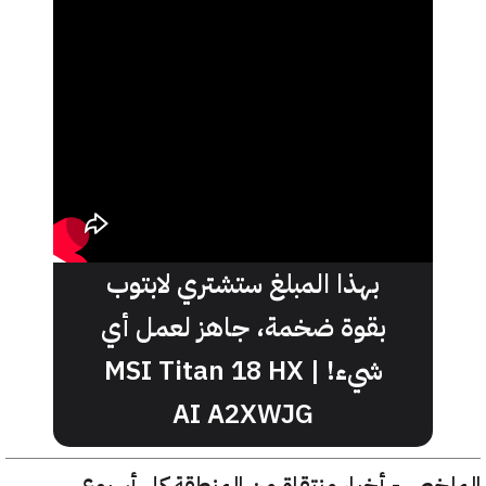
بهذا المبلغ ستشتري لابتوب
بقوة ضخمة، جاهز لعمل أي
شيء! | MSI Titan 18 HX
AI A2XWJG
خص - أخبار منتقاة من المنطقة كل أسبوع