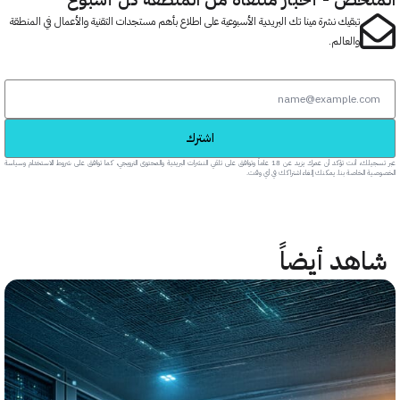
تبقيك نشرة مينا تك البريدية الأسبوعية على اطلاع بأهم مستجدات التقنية والأعمال في المنطقة
والعالم.
اشترك
عبر تسجيلك، أنت تؤكد أن عمرك يزيد عن 18 عاماً وتوافق على تلقي النشرات البريدية والمحتوى الترويجي، كما توافق على شروط الاستخدام وسياسة
خاصة بنا. يمكنك إلغاء اشتراكك في أي وقت.
هد أيضاً