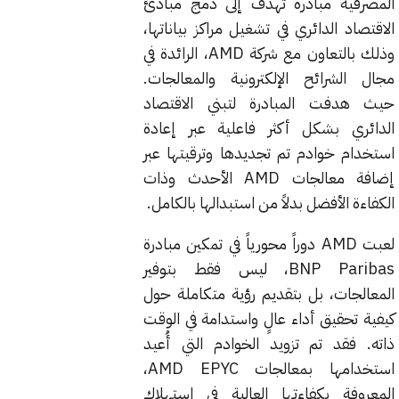
المصرفية مبادرة تهدف إلى دمج مبادئ
الاقتصاد الدائري في تشغيل مراكز بياناتها،
وذلك بالتعاون مع شركة AMD، الرائدة في
مجال الشرائح الإلكترونية والمعالجات.
حيث هدفت المبادرة لتبني الاقتصاد
الدائري بشكل أكثر فاعلية عبر إعادة
استخدام خوادم تم تجديدها وترقيتها عبر
إضافة معالجات AMD الأحدث وذات
الكفاءة الأفضل بدلاً من استبدالها بالكامل.
لعبت AMD دوراً محورياً في تمكين مبادرة
BNP Paribas، ليس فقط بتوفير
المعالجات، بل بتقديم رؤية متكاملة حول
كيفية تحقيق أداء عالٍ واستدامة في الوقت
ذاته. فقد تم تزويد الخوادم التي أُعيد
استخدامها بمعالجات AMD EPYC،
المعروفة بكفاءتها العالية في استهلاك