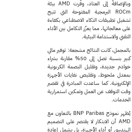
وبالإضافةً إلى العتاد، وفّرت AMD بيئة
ROCm البرمجية المفتوحة التي تتيح
تشغيل تطبيقات الذكاء الاصطناعي بكفاءة
على معالجاتها، مما يعزّز التكامل بين الأداء
التقني والاستدامة البيئية.
بالمجمل، كانت النتائج مشجعة: توفير مالي
كبير بنسبة تصل إلى 50% مقارنة بشراء
خوادم جديدة، وتقليل البصمة الكربونية
بمعدل ملحوظ، وتقليص نفايات الأجهزة
الإلكترونية. كما ساعدت المبادرة في تقصير
وقت التوقف عن العمل وتمكين استمرارية
الخدمات.
يُظهر نموذج BNP Paribas بالتعاون مع
AMD أن الابتكار لا يقتصر على التصميم
الهندسي أو أداء الأجهزة، بل يشمل إعادة