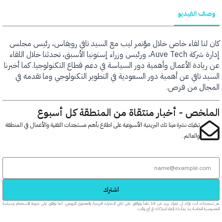
الفيديو
ا لقاء خاص خلال مؤتمر ليب مع السيد تافي رويفاس، رئيس مجلس
إدارة شركة Auve Tech، ورئيس وزراء إستونيا الأسبق، تحدثنا خلال اللقاء
دة الأعمال وأهمية دور السياسة في دعم قطاع التكنولوجيا. كما أخبرنا
تافي عن أهمية دور السعودية في التطوير التكنولوجي وما تقدمه في
ل من فرص.
خص - أخبار منتقاة من المنطقة كل أسبوع
تبقيك نشرة مينا تك البريدية الأسبوعية على اطلاع بأهم مستجدات التقنية والأعمال في المنطقة
والعالم.
اشترك
عبر تسجيلك، أنت تؤكد أن عمرك يزيد عن 18 عاماً وتوافق على تلقي النشرات البريدية والمحتوى الترويجي، كما توافق على شروط الاستخدام وسياسة
خاصة بنا. يمكنك إلغاء اشتراكك في أي وقت.