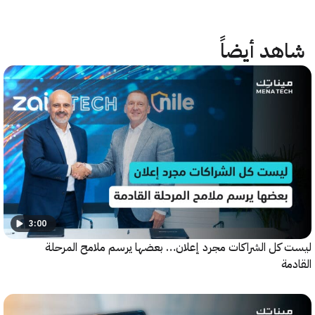
هد أيضاً
3:00
كل الشراكات مجرد إعلان… بعضها يرسم ملامح المرحلة
ة