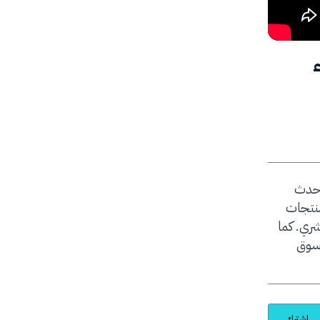
ء
 حدث
ومنتجات
شري. كما
 سوق
اشترك