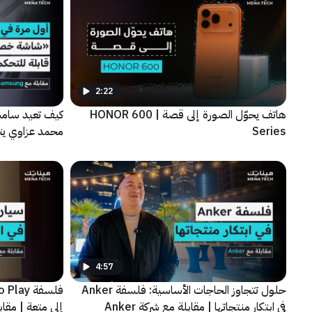
2:22
هاتف يحوّل الصورة إلى قصة | HONOR 600
كيف تعيد سامس
Series
الجديدة
4:57
حلول تتجاوز الحاجات الأساسية: فلسفة Anker
في ابتكار منتجاتها | مقابلة مع شركة Anker
إلى متعة | مقابلة