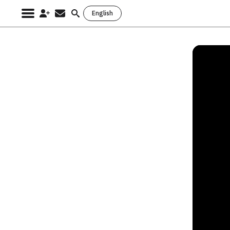
English
Search
for: