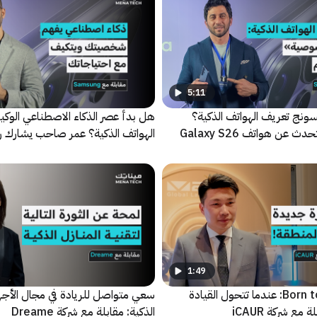
5:11
ونج تعريف الهواتف الذكية؟
هل بدأ عصر الذكاء الاصطناعي الوكي
محمد عزاوي يتحدث عن هواتف Galaxy S26
الهواتف الذكية؟ عمر صاحب يشارك ر
سامسونج
1:49
فلسفة Born to Play: عندما تتحول القيادة
سعي متواصل للريادة في مجال الأجهز
 مع شركة iCAUR
الذكية: مقابلة مع شركة Dreame