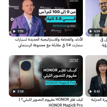
7:55
6:04
ل في
الأداء، والفخامة والاستراتيجية الجديدة لسيارات
ؤية
سمارت #5 في مقابلة مع مجموعة الرستماني
2:18
8:42
ة المنزلية
كيف تغيّر HONOR مفهوم التصوير الليلي؟ |
HONOR Magic8 Pro