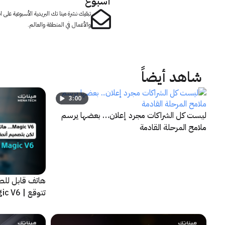
أسبوع
تبقيك نشرة مينا تك البريدية الأسبوعية على
والأعمال في المنطقة والعالم.
شاهد أيضاً
3:00
ليست كل الشراكات مجرد إعلان… بعضها يرسم
ملامح المرحلة القادمة
هاتف قابل للط
تتوقع | HONOR Magic V6