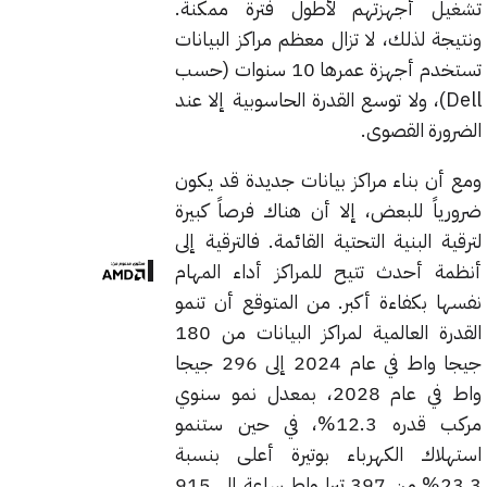
تشغيل أجهزتهم لأطول فترة ممكنة.
ونتيجة لذلك، لا تزال معظم مراكز البيانات
تستخدم أجهزة عمرها 10 سنوات (حسب
Dell)، ولا توسع القدرة الحاسوبية إلا عند
الضرورة القصوى.
ومع أن بناء مراكز بيانات جديدة قد يكون
ضرورياً للبعض، إلا أن هناك فرصاً كبيرة
لترقية البنية التحتية القائمة. فالترقية إلى
أنظمة أحدث تتيح للمراكز أداء المهام
نفسها بكفاءة أكبر. من المتوقع أن تنمو
القدرة العالمية لمراكز البيانات من 180
جيجا واط في عام 2024 إلى 296 جيجا
واط في عام 2028، بمعدل نمو سنوي
مركب قدره 12.3%، في حين ستنمو
استهلاك الكهرباء بوتيرة أعلى بنسبة
23.3% من 397 تيرا واط ساعة إلى 915