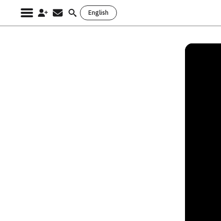
English
Search
for: