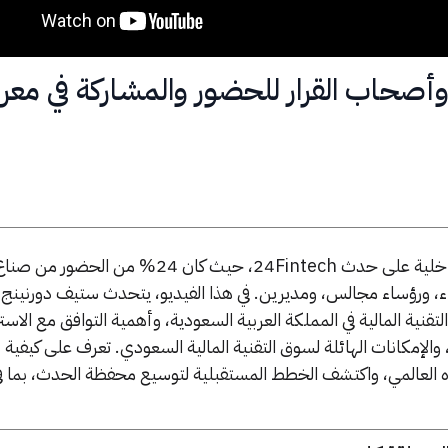
وأصحاب القرار للحضور والمشاركة في م
انضموا إلينا للحصول على نظرة داخلية على حدث 24Fintech، حيث كان 24% من
ء، ورؤساء مجالس، ومديرين. في هذا الفيديو، يتحدث ستيف دورنينج،
نية المالية في المملكة العربية السعودية، وأهمية التوافق مع الاستر
ة، والإمكانات الهائلة لسوق التقنية المالية السعودي. تعرف على كيفية
ذب الانتباه العالمي، واكتشف الخطط المستقبلية لتوسيع محفظة الحدث، بما 