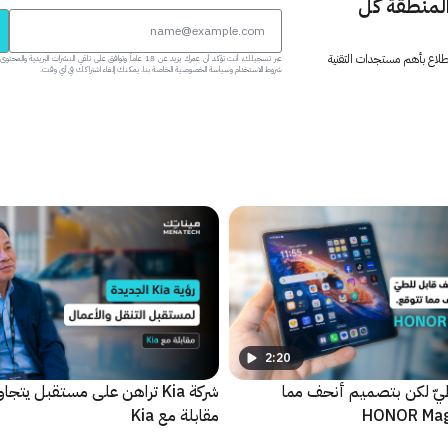
المنطقة كل
 اطلاع بأهم مستجدات التقنية
عبر تسجيلك، أنت تؤكد أن عمرك يزيد عن 18 عاماً وتوافق على تلقي النشرات البر
شروط الاستخدام وسياسة الخصوصية الخاصة بنا. يمكنك إلغاء اشتراكك في أي وقت.
2:20
يّ لكن بتصميم أنحف مما
شركة Kia تراهن على مستقبل يتجا
مقابلة مع Kia