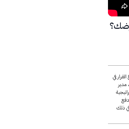
عرضك؟
 الحضور من صناع القرار في
 مدير
اتيجية
 دفع
في ذلك