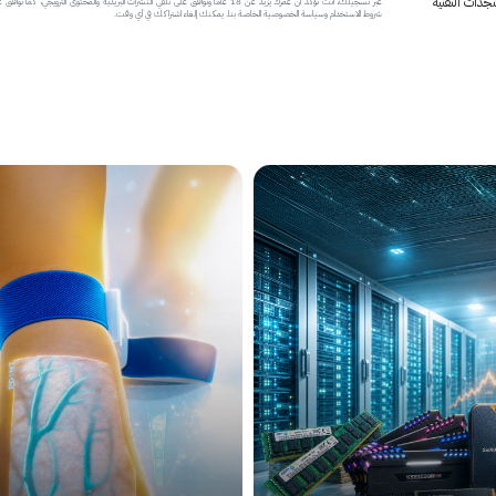
جدات التقنية
عبر تسجيلك، أنت تؤكد أن عمرك يزيد عن 18 عاماً وتوافق على تلقي النشرات البريدية والمحتوى الترويجي، كما تواف
شروط الاستخدام وسياسة الخصوصية الخاصة بنا. يمكنك إلغاء اشتراكك في أي وقت.