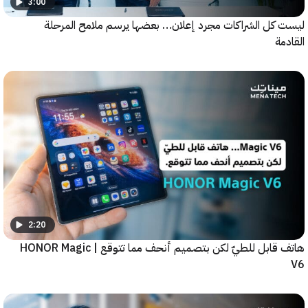
3:00
كل الشراكات مجرد إعلان… بعضها يرسم ملامح المرحلة
ة
2:20
هاتف قابل للطيّ لكن بتصميم أنحف مما تتوقع | HONOR Magic