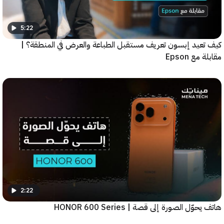
5:22
عيد إبسون تعريف مستقبل الطباعة والعرض في المنطقة؟ |
ع Epson
2:22
ّل الصورة إلى قصة | HONOR 600 Series