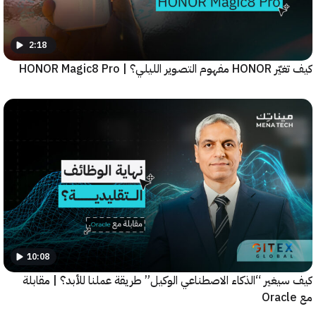
2:18
يلي؟ | HONOR Magic8 Pro
10:08
غير “الذكاء الاصطناعي الوكيل” طريقة عملنا للأبد؟ | مقابلة