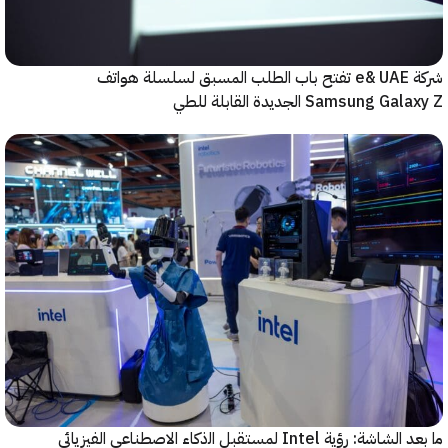
شركة e& UAE تفتح باب الطلب المسبق لسلسلة هواتف
Samsung  الجديدة القابلة للطي
رؤية Intel لمستقبل اﻟذﻛﺎء الاصطناعي الفيزيائي