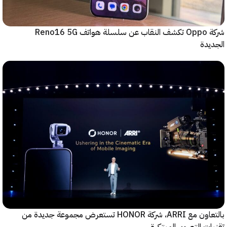
شركة Oppo تكشف النقاب عن سلسلة هواتف Reno16 5G
دة
بالتعاون مع ARRI، شركة HONOR تستعرض مجموعة جديدة من
ت التصوير المبتكرة