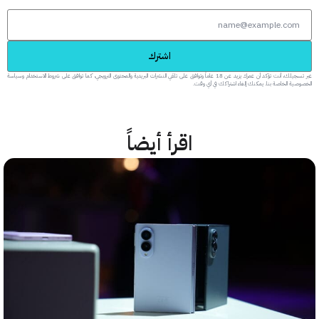
اشترك
عبر تسجيلك، أنت تؤكد أن عمرك يزيد عن 18 عاماً وتوافق على تلقي النشرات البريدية والمحتوى الترويجي، كما توافق على شروط الاستخدام وسياسة
 الخاصة بنا. يمكنك إلغاء اشتراكك في أي وقت.
اقرأ أيضاً