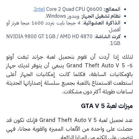
المعالج:
Core 2 Quad CPU Q6600.
Intel
نظام تشغيل الجهاز
: ويندوز Windows.
الذاكرة العشوائية
: 4 جيجا بايت بتردد 1600 ميجا هرتز أو
أفضل.
كرت الشاشة
: NVIDIA 9800 GT 1GB / AMD HD 4870
1GB.
لك إذا أردت أن تقوم بتحميل لعبة جراند ثيفت أوتو
Grand Theft Auto V 5
ينبغي أن يتوفر لديك جهاز
لإمكانيات السابقة، فكلما كانت إمكانيات الجهاز أعلى
تطعت الاستمتاع باللعبة بجميع سلسلة إصداراتها الحديثة
اعات طويلة أكثر دون مشكلات.
ات لعبة GTA V 5
د تحميل لعبة
Grand Theft Auto V 5
فإنك تكون قد
لت على واحدة من الألعاب المميزة والقوية مجانا، فهي
من على الكثير من المزايا الرائعة.