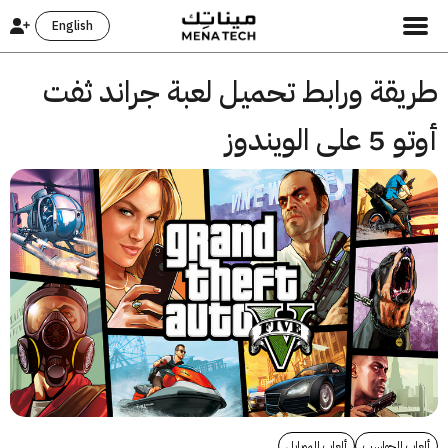
English
يقة ورابط تحميل لعبة جراند ثفت
ى الويندوز
ب الحواسب
ألعاب الموبايل