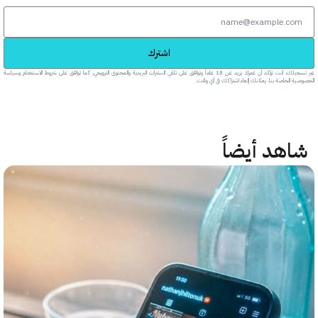
اشترك
عبر تسجيلك، أنت تؤكد أن عمرك يزيد عن 18 عاماً وتوافق على تلقي النشرات البريدية والمحتوى الترويجي، كما توافق على شروط الاستخدام وسياسة
خاصة بنا. يمكنك إلغاء اشتراكك في أي وقت.
هد أيضاً