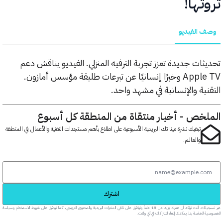
ها!
الفيديو
ات جديدة تعزز تجربة الترفيه المنزلي. الفيديو يناقش دعم
Apple TV وخبرًا إنسانيًا عن تبرعات طليقة مؤسس أمازون.
ية والإنسانية في مشهد واحد.
خص - أخبار منتقاة من المنطقة كل أسبوع
تبقيك نشرة مينا تك البريدية الأسبوعية على اطلاع بأهم مستجدات التقنية والأعمال في المنطقة
والعالم.
اشترك
عبر تسجيلك، أنت تؤكد أن عمرك يزيد عن 18 عاماً وتوافق على تلقي النشرات البريدية والمحتوى الترويجي، كما توافق على شروط الاستخدام وسياسة
خاصة بنا. يمكنك إلغاء اشتراكك في أي وقت.