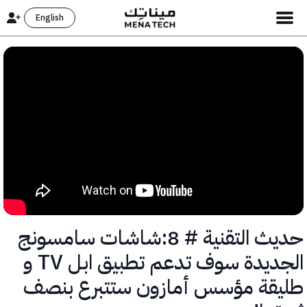
English
حديث التقنية # 8:شاشات سامسونج
الجديدة سوف تدعم تطبيق ابل TV و
قة مؤسس أمازون ستتبرع بنصف