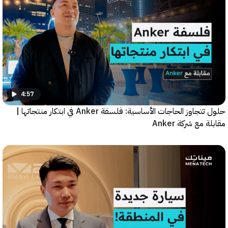
4:57
حلول تتجاوز الحاجات الأساسية: فلسفة Anker في ابتكار منتجاتها |
مع شركة Anker