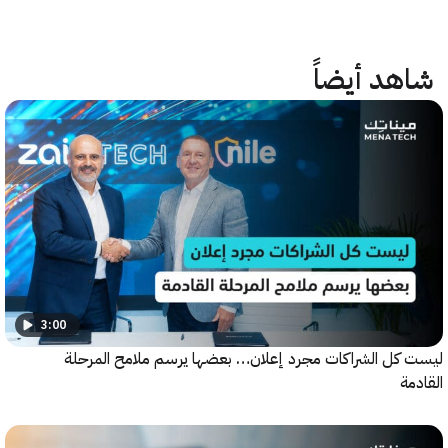
هد أيضاً
3:00
كل الشراكات مجرد إعلان… بعضها يرسم ملامح المرحلة
ة