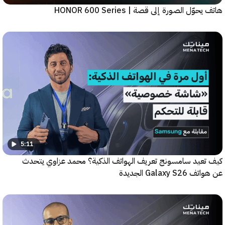
ّل الصورة إلى قصة | HONOR 600 Series
5:11
عيد سامسونج تعريف الهواتف الذكية؟ محمد عزاوي يتحدث
Galax الجديدة