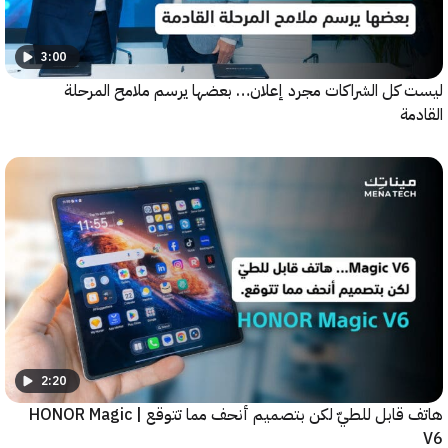
3:00
كل الشراكات مجرد إعلان… بعضها يرسم ملامح المرحلة
ة
2:20
هاتف قابل للطيّ لكن بتصميم أنحف مما تتوقع | HONOR Magic