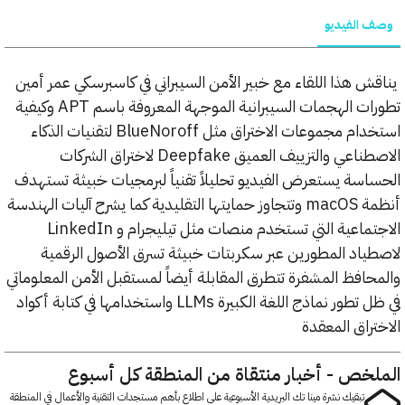
الفيديو
 هذا اللقاء مع خبير الأمن السيبراني في كاسبرسكي عمر أمين
تطورات الهجمات السيبرانية الموجهة المعروفة باسم APT وكيفية
استخدام مجموعات الاختراق مثل BlueNoroff لتقنيات الذكاء
الاصطناعي والتزييف العميق Deepfake لاختراق الشركات
سة يستعرض الفيديو تحليلاً تقنياً لبرمجيات خبيثة تستهدف
أنظمة macOS وتتجاوز حمايتها التقليدية كما يشرح آليات الهندسة
الاجتماعية التي تستخدم منصات مثل تيليجرام و LinkedIn
اد المطورين عبر سكربتات خبيثة تسرق الأصول الرقمية
افظ المشفرة تتطرق المقابلة أيضاً لمستقبل الأمن المعلوماتي
في ظل تطور نماذج اللغة الكبيرة LLMs واستخدامها في كتابة أكواد
راق المعقدة
خص - أخبار منتقاة من المنطقة كل أسبوع
تبقيك نشرة مينا تك البريدية الأسبوعية على اطلاع بأهم مستجدات التقنية والأعمال في المنطقة