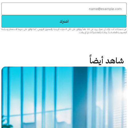
اشترك
عبر تسجيلك، أنت تؤكد أن عمرك يزيد عن 18 عاماً وتوافق على تلقي النشرات البريدية والمحتوى الترويجي، كما توافق على شروط الاستخدام وسياسة
خاصة بنا. يمكنك إلغاء اشتراكك في أي وقت.
هد أيضاً